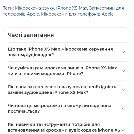
Теги:
Мікросхема звуку
,
iPhone XS Max
,
Запчастини для
телефонів Apple
,
Мікросхеми для телефонів Apple
Часті запитання
Що таке iPhone XS Max мікросхема керування
звуком, аудіокодек?
iPhone XS Max мікросхема керування звуком, аудіокодек
Чи сумісна ця мікросхема лише з iPhone XS Max
— це оригінальна електронна деталь для моделі iPhone
чи й з іншими моделями iPhone?
XS Max, що відповідає за обробку аудіосигналів і
У описі вказано, що мікросхема призначена для моделі
керування звуковими функціями. Деталь нова і
Які ознаки в телефоні вказують на необхідність
iPhone XS Max. Використовуйте її лише для плат та збірок
продається поштучно, призначена для заміни
заміни аудіокодека iPhone XS Max?
саме цієї моделі, оскільки розташування й контактні
пошкодженого аудіокодека на платі.
Потрібна заміна, якщо спостерігається відсутність звуку в
майданчики в різних моделях iPhone відрізняються.
Чи нова ця мікросхема і в якому вигляді вона
динаміках або навушниках, проблеми з мікрофоном, не
постачається?
працюють звукові функції після потрапляння вологи або
Так — у описі вказано, що мікросхема нова. Ціна вказана
при механічних пошкодженнях плати. Діагностику краще
Які навички та інструменти потрібні для
за 1 шт.; деталь постачається як окремий компонент для
проводити з осцилографом або спеціалізованим
встановлення мікросхеми аудіокодека iPhone XS