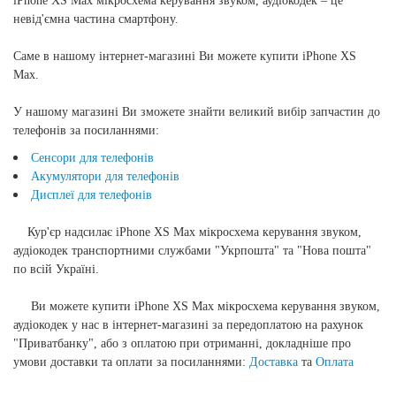
iPhone XS Max мікросхема керування звуком, аудіокодек
– це
невід'ємна частина смартфону.
Саме в нашому інтернет-магазині Ви можете купити
iPhone XS
Max
.
У нашому магазині Ви зможете знайти великий вибір запчастин до
телефонів за посиланнями:
Сенсори для телефонів
Акумулятори для телефонів
Дисплеї для телефонів
Кур'єр надсилає
iPhone XS Max мікросхема керування звуком,
аудіокодек
транспортними службами "Укрпошта" та "Нова пошта"
по всій Україні.
Ви можете купити
iPhone XS Max мікросхема керування звуком,
аудіокодек
у нас в інтернет-магазині за передоплатою на рахунок
"Приватбанку", або з оплатою при отриманні, докладніше про
умови доставки та оплати за посиланнями:
Доставка
та
Оплата