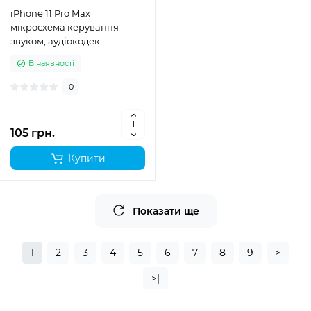
iPhone 11 Pro Max
мікросхема керування
звуком, аудіокодек
В наявності
0
105 грн.
Купити
Показати ще
1
2
3
4
5
6
7
8
9
>
>|