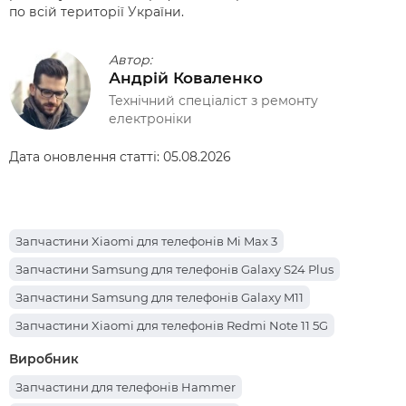
по всій території України.
Автор:
Андрій Коваленко
Технічний спеціаліст з ремонту
електроніки
Дата оновлення статті:
05.08.2026
Запчастини Xiaomi для телефонів Mi Max 3
Запчастини Samsung для телефонів Galaxy S24 Plus
Запчастини Samsung для телефонів Galaxy M11
Запчастини Xiaomi для телефонів Redmi Note 11 5G
Запчастини ZTE для телефонів Blade A5 2020
Виробник
Запчастини Samsung для телефонів Galaxy A6 Plus
Запчастини для телефонів Hammer