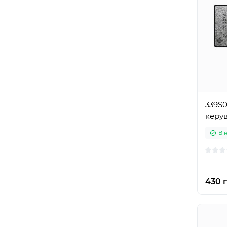
339S0
керув
В 
430 г