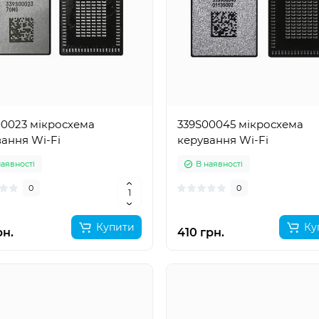
00023 мікросхема
339S00045 мікросхема
ання Wi-Fi
керування Wi-Fi
наявності
В наявності
0
0
Купити
Ку
рн.
410 грн.