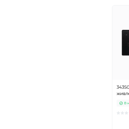
343S0
живл
В 