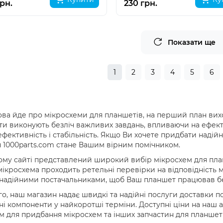
рн.
230 грн.
Показати ще
1
2
3
4
5
6
ва йде про мікросхеми для планшетів, на перший план виходят
и виконують безліч важливих завдань, впливаючи на ефект
фективність і стабільність. Якщо Ви хочете придбати надійні
 1000parts.com стане Вашим вірним помічником.
му сайті представлений широкий вибір мікросхем для план
ікросхема проходить ретельні перевірки на відповідність
надійними постачальниками, щоб Ваш планшет працював б
го, наш магазин надає швидкі та надійні послуги доставки п
ні компоненти у найкоротші терміни. Доступні ціни на наш
 для придбання мікросхем та інших запчастин для планшеті