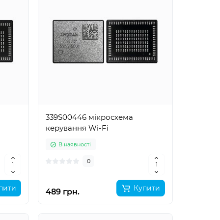
339S00446 мікросхема
керування Wi-Fi
В наявності
0
пити
Купити
489 грн.