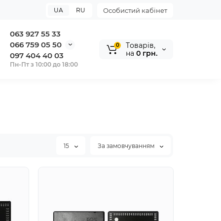
UA
RU
Особистий кабінет
063 927 55 33
066 759 05 50
Tоварів,
0
на
0 грн.
097 404 40 03
Пн-Пт з 10:00 до 18:00
15
За замовчуванням