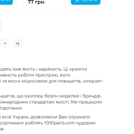
77 грн.
>
>|
ь їхня якість і надійність. Ці крихітні
ивність роботи пристрою, його
 та якісні мікросхеми для планшетів, інтернет-
шетів, що охоплює безліч моделей і брендів.
 міжнародним стандартам якості. Ми працюємо
ездоганно.
о всій Україні, дозволяючи Вам отримати
 асортимент роблять 1000parts.com чудовим
в.