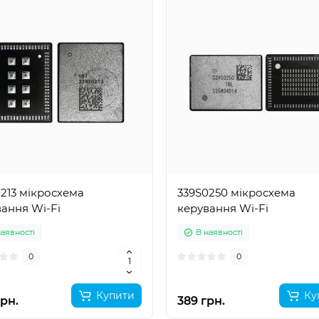
213 мікросхема
339S0250 мікросхема
ання Wi-Fi
керування Wi-Fi
наявності
В наявності
0
0
Купити
Ку
рн.
389 грн.