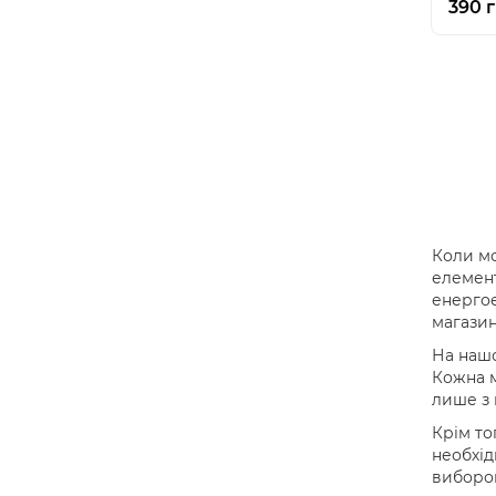
390 г
Коли мо
елемент
енергое
магазин
На нашо
Кожна м
лише з 
Крім то
необхід
вибором