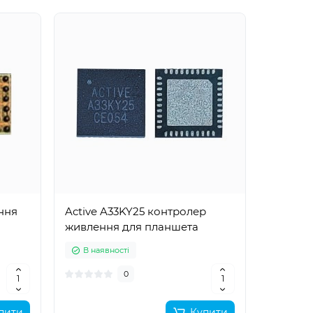
ння
Active A33KY25 контролер
живлення для планшета
В наявності
0
пити
Купити