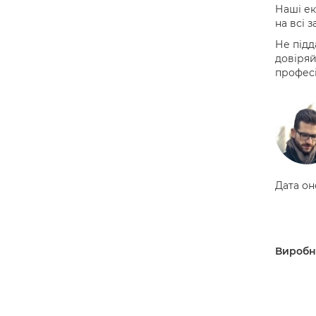
Наші ек
на всі 
Не підд
довіряй
професі
Дата он
Виробн