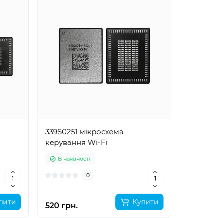
339S0251 мікросхема
керування Wi-Fi
В наявності
0
пити
Купити
520 грн.