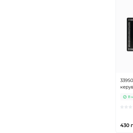
339S0
керув
В 
430 г