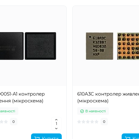
0051-A1 контролер
610A3C контролер живле
ення (мікросхема)
(мікросхема)
наявності
В наявності
0
0
Купити
Ку