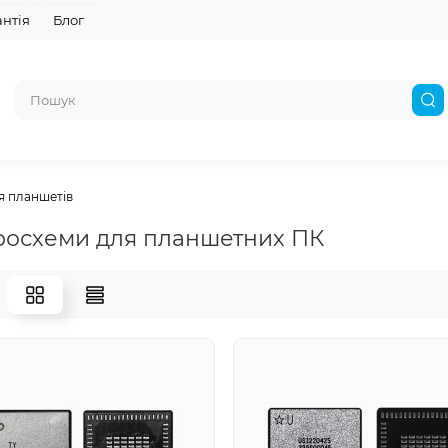
антія
Блог
я планшетів
осхеми для планшетних ПК