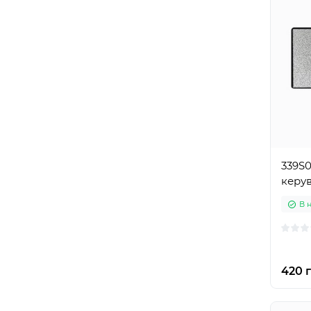
339S
керув
В 
420 г