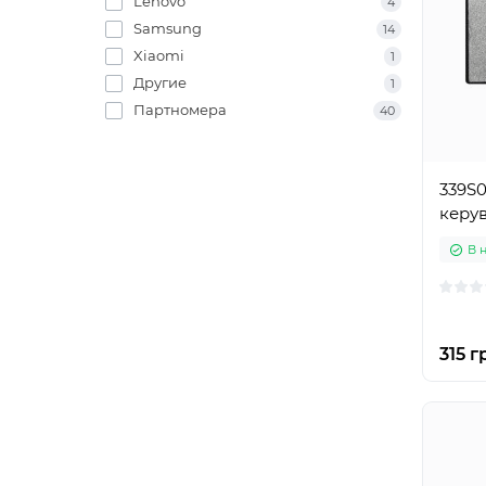
Lenovo
4
Samsung
14
Xiaomi
1
Другие
1
Партномера
40
339S
керув
В 
315 г