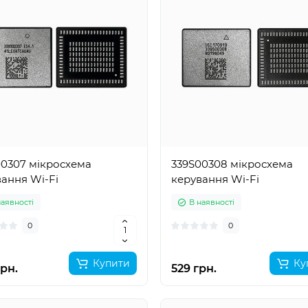
00307 мікросхема
339S00308 мікросхема
ання Wi-Fi
керування Wi-Fi
наявності
В наявності
0
0
Купити
Ку
рн.
529 грн.