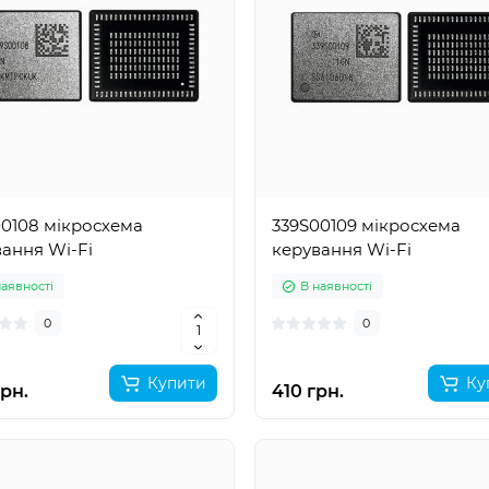
0108 мікросхема
339S00109 мікросхема
ання Wi-Fi
керування Wi-Fi
наявності
В наявності
0
0
Купити
Ку
рн.
410 грн.