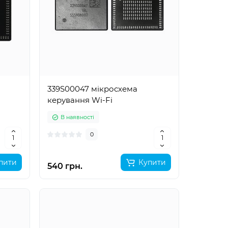
339S00047 мікросхема
керування Wi-Fi
В наявності
0
пити
Купити
540 грн.