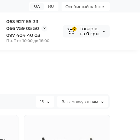
UA
RU
Особистий кабінет
063 927 55 33
066 759 05 50
Tоварів,
0
на
0 грн.
097 404 40 03
Пн-Пт з 10:00 до 18:00
15
За замовчуванням