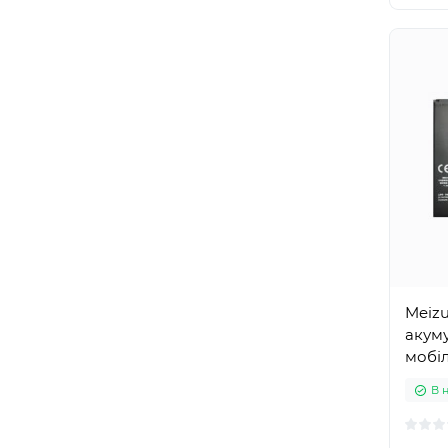
Meizu
акуму
мобі
В 