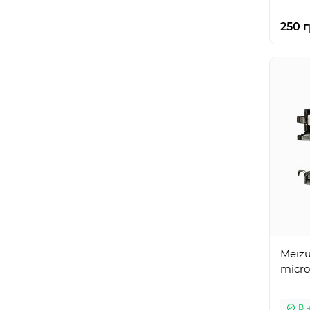
250 г
Meiz
micr
В 