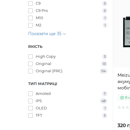
C9
3
C9 Pro
3
M10
1
M2
1
Показати ще 35
ЯКІСТЬ
High Copy
3
Original
13
Original (PRC)
114
Meizu
акуму
ТИП МАТРИЦІ
мобі
Amoled
7
В 
IPS
48
OLED
1
TFT
5
320 г