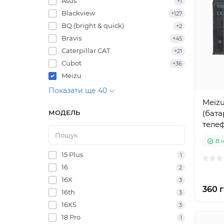
Asus
+1
Blackview
+127
BQ (bright & quick)
+2
Bravis
+45
Caterpillar CAT
+21
Cubot
+36
Meizu
Показати ще 40
Meizu
МОДЕЛЬ
(бата
теле
В 
15 Plus
1
16
2
16X
3
360 г
16th
3
16XS
3
18 Pro
1