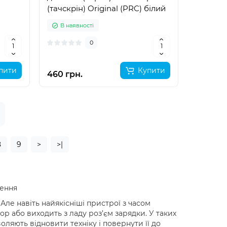
(тачскрін) Original (PRC) білий
В наявності
0
пити
Купити
460 грн.
8
9
>
>|
лення
ле навіть найякісніші пристрої з часом
р або виходить з ладу роз’єм зарядки. У таких
оляють відновити техніку і повернути її до