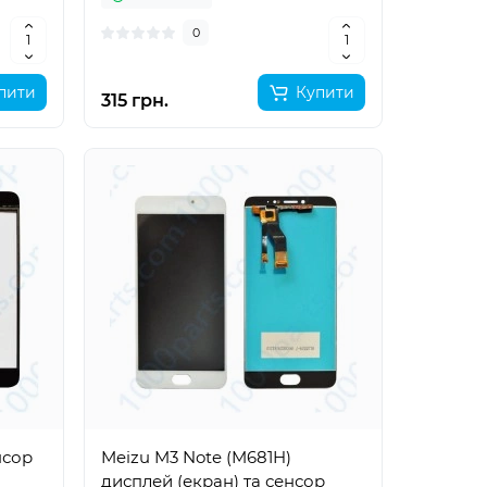
0
пити
Купити
315 грн.
нсор
Meizu M3 Note (M681H)
дисплей (екран) та сенсор