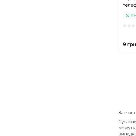
теле
В 
9 грн
Запчаст
Сучасни
можуть 
випадка