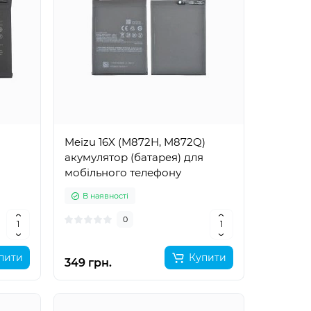
Meizu 16X (M872H, M872Q)
я
акумулятор (батарея) для
мобільного телефону
В наявності
0
пити
Купити
349 грн.