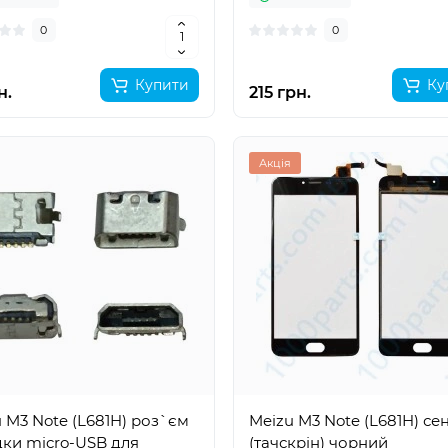
0
0
Купити
Ку
н.
215 грн.
Акція
 M3 Note (L681H) роз`єм
Meizu M3 Note (L681H) се
ки micro-USB для
(тачскрін) чорний