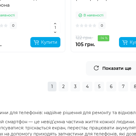
фона
наявності
В наявності
0
0
122 грн.
-14 %
Купити
Ку
.
105 грн.
Показати ще
1
2
3
4
5
6
7
ини для телефонів: надійне рішення для ремонту та віднов
й смартфон — це невід’ємна частина життя кожної людини. А
псуватися: тріскається екран, перестає працювати акумулято
х на допомогу приходять запчастини для телефонів, які дозв