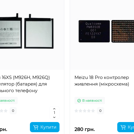
 16XS (M926H, M926Q)
Meizu 18 Pro контролер
лятор (батарея) для
живлення (мікросхема)
льного телефону
наявності
В наявності
0
0
Купити
Ку
рн.
280 грн.