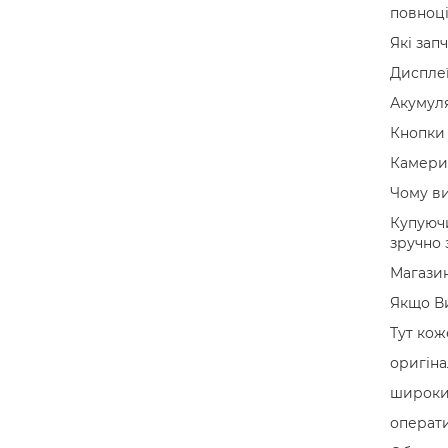
повноці
Які зап
Дисплеї
Акумуля
Кнопки 
Камери 
Чому ви
Купуючи
зручно 
Магазин
Якщо Ви
Тут кож
оригіна
широкий
операти