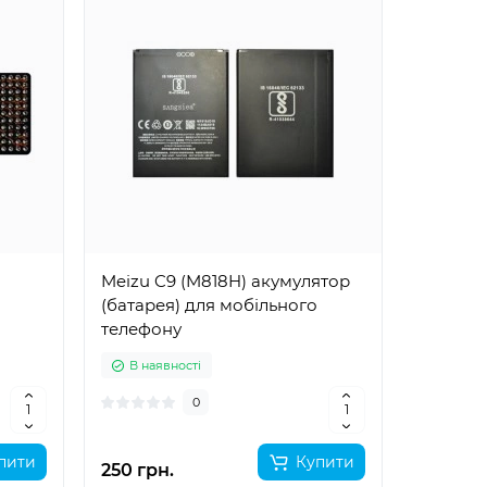
Meizu C9 (M818H) акумулятор
(батарея) для мобільного
телефону
В наявності
0
пити
Купити
250 грн.