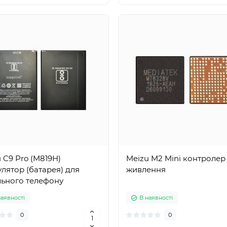
 C9 Pro (M819H)
Meizu M2 Mini контролер
лятор (батарея) для
живлення
льного телефону
наявності
В наявності
0
0