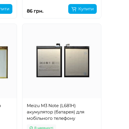
пити
Купити
86 грн.
р
Meizu M3 Note (L681H)
акумулятор (батарея) для
мобільного телефону
В наявності