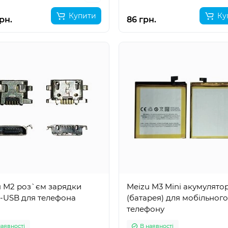
Купити
Ку
рн.
86 грн.
u M2 роз`єм зарядки
Meizu M3 Mini акумулято
o-USB для телефона
(батарея) для мобільного
телефону
наявності
В наявності