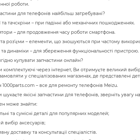
нної роботи.
частини для телефонів найбільш затребувані?
 та тачскріни – при падінні або механічних пошкодженнях.
тори – для продовження часу роботи смартфона.
та роз’єми – елементи, що зношуються при частому викорис
та динаміки – для збереження функціональності пристрою.
гідно купувати запчастини онлайн?
 комплектуючі через інтернет, Ви отримуєте великий вибір,
замовляти у спеціалізованих магазинах, де представлені дета
 1000parts.com – все для ремонту телефонів Meizu.
 шукаєте якісні запчастини для телефонів, зверніть увагу на
ен може знайти:
льні та сумісні деталі для популярних моделей;
 вибір аксесуарів;
вну доставку та консультації спеціалістів.