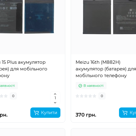
 15 Plus акумулятор
Meizu 16th (M882H)
рея) для мобільного
акумулятор (батарея) дл
фону
мобільного телефону
наявності
В наявності
0
0
Купити
Ку
рн.
370 грн.