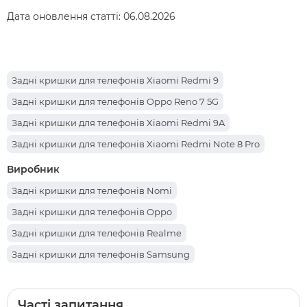
Дата оновлення статті:
06.08.2026
Задні кришки для телефонів Xiaomi Redmi 9
Задні кришки для телефонів Oppo Reno 7 5G
Задні кришки для телефонів Xiaomi Redmi 9A
Задні кришки для телефонів Xiaomi Redmi Note 8 Pro
Задні кришки для телефонів Xiaomi Redmi 10
Виробник
Задні кришки для телефонів Tecno Camon 12 Air
Задні кришки для телефонів Nomi
Задні кришки для телефонів Xiaomi Redmi A3
Задні кришки для телефонів Oppo
Задні кришки для телефонів Xiaomi Redmi 9C
Задні кришки для телефонів Realme
Задні кришки для телефонів Xiaomi Mi 10
Задні кришки для телефонів Samsung
Задні кришки для телефонів Samsung Galaxy A51
Задні кришки для телефонів Tecno
Задні кришки для телефонів Samsung Galaxy S20 5G
Задні кришки для телефонів Vivo
Часті запитання