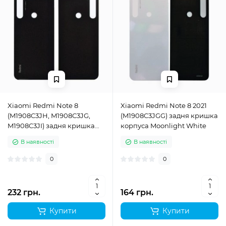
Xiaomi Redmi Note 8
Xiaomi Redmi Note 8 2021
(M1908C3JH, M1908C3JG,
(M1908C3JGG) задня кришка
M1908C3JI) задня кришка
корпуса Moonlight White
корпуса Space Black
В наявності
В наявності
0
0
232 грн.
164 грн.
Купити
Купити