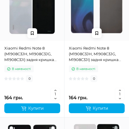
Xiaomi Redmi Note 8
Xiaomi Redmi Note 8
(M1908C3JH, M1908C3JG,
(M1908C3JH, M1908C3JG,
M1908C3JI) задня кришка
M1908C3JI) задня кришка
корпуса Moonlight White
корпуса Neptune Blue
В наявності
В наявності
0
0
164 грн.
164 грн.
Купити
Купити