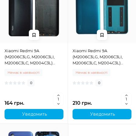
Xiaomi Redmi 9A
Xiaomi Redmi 9A
(M2006C3LG, M2006C3LI,
(M2006C3LG, M2006C3LI,
M2006C3LC, M2004C3L)
M2006C3LC, M2004C3L)
задня кришка корпуса
задня кришка корпуса
Немає в наявності
Немає в наявності
Granite Gray
Peacock Green
0
0
164 грн.
210 грн.
Уведомить
Уведомить