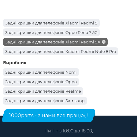
Задні кришки для телефонів Xiaomi Redmi 9
Задні кришки для телефонів Oppo Reno 7 5G
Задні кришки для телефонів Xiaomi Redmi 9A
Задні кришки для телефонів Xiaomi Redmi Note 8 Pro
Задні кришки для телефонів Xiaomi Redmi 10
Виробник
Задні кришки для телефонів Tecno Camon 12 Air
Задні кришки для телефонів Nomi
Задні кришки для телефонів Xiaomi Redmi A3
Задні кришки для телефонів Oppo
Задні кришки для телефонів Xiaomi Redmi 9C
Задні кришки для телефонів Realme
Задні кришки для телефонів Xiaomi Mi 10
Задні кришки для телефонів Samsung
Задні кришки для телефонів Samsung Galaxy A51
Задні кришки для телефонів Tecno
1000parts - з нами все працює!
Задні кришки для телефонів Samsung Galaxy S20 5G
Задні кришки для телефонів Vivo
Задні кришки для телефонів Xiaomi Mi 11 Lite
Задні кришки для телефонів Xiaomi
Пн-Пт з 10:00 до 18:00,
Задні кришки для телефонів Samsung Galaxy S21 FE 5G