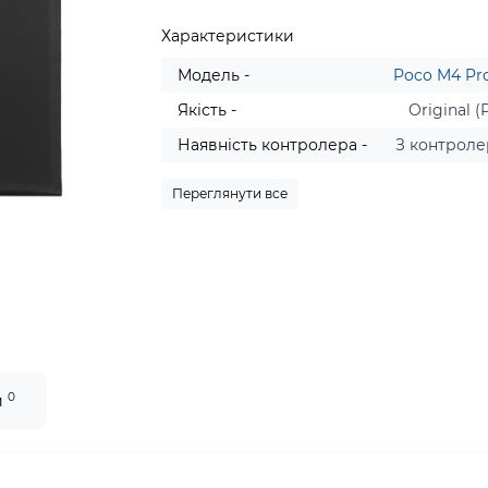
Характеристики
Модель -
Poco M4 Pr
Якість -
Original (
Наявність контролера -
З контрол
Переглянути все
0
и