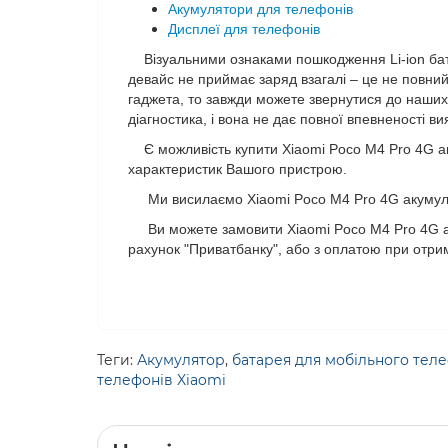
Акумулятори для телефонів
Дисплеї для телефонів
Візуальними ознаками пошкодження Li-ion батар
девайс не приймає заряд взагалі – це не повний
гаджета, то завжди можете звернутися до наших 
діагностика, і вона не дає повної впевненості 
Є можливість купити Xiaomi Poco M4 Pro 4G ак
характеристик Вашого пристрою.
Ми висилаємо Xiaomi Poco M4 Pro 4G акумулято
Ви можете замовити Xiaomi Poco M4 Pro 4G аку
рахунок "Приватбанку", або з оплатою при отри
Теги:
Акумулятор
,
батарея для мобільного тел
телефонів Xiaomi