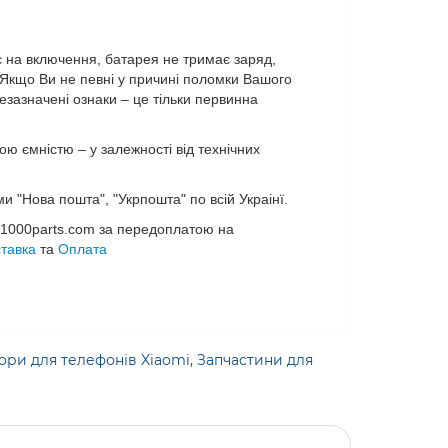
є на включення, батарея не тримає заряд,
. Якщо Ви не певні у причині поломки Вашого
езазначені ознаки – це тільки первинна
 ємністю – у залежності від технічних
Нова пошта", "Укрпошта" по всій Украінї.
 1000parts.com за передоплатою на
тавка
та
Оплата
ори для телефонів Xiaomi
,
Запчастини для