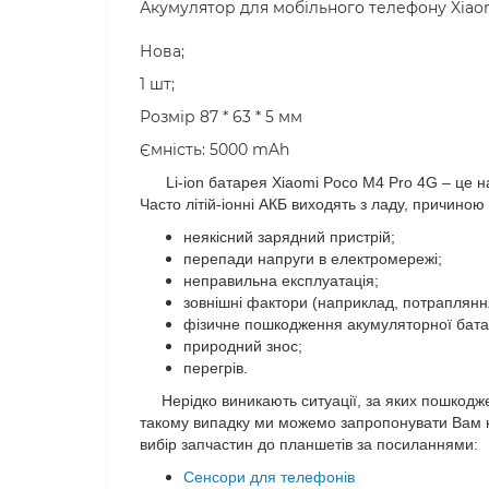
Акумулятор для мобільного телефону Xiaom
Нова;
1 шт;
Розмір 87 * 63 * 5 мм
Ємність: 5000 mAh
Li-ion батарея
Xiaomi Poco M4 Pro 4G
– це н
Часто літій-іонні АКБ виходять з ладу, причиною
неякісний зарядний пристрій;
перепади напруги в електромережі;
неправильна експлуатація;
зовнішні фактори (наприклад, потраплянн
фізичне пошкодження акумуляторної бата
природний знос;
перегрів.
Нерідко виникають ситуації, за яких пошкоджен
такому випадку ми можемо запропонувати Вам ко
вибір запчастин до планшетів за посиланнями:
Сенсори для телефонів