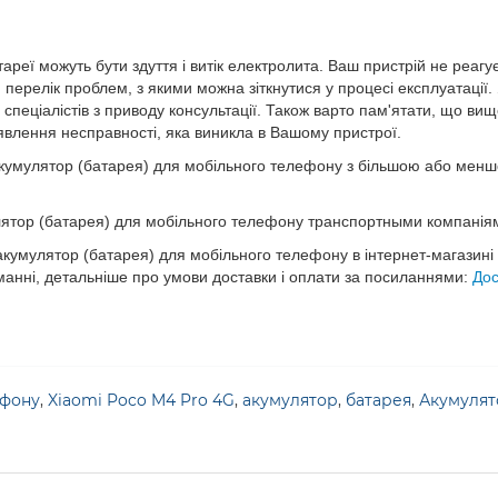
еї можуть бути здуття і витік електролита. Ваш пристрій не реагу
 перелік проблем, з якими можна зіткнутися у процесі експлуатації
спеціалістів з приводу консультації. Також варто пам'ятати, що вищ
виявлення несправності, яка виникла в Вашому пристрої.
умулятор (батарея) для мобільного телефону з більшою або меншою
р (батарея) для мобільного телефону транспортными компаніями "
мулятор (батарея) для мобільного телефону в інтернет-магазині
манні, детальніше про умови доставки і оплати за посиланнями:
Дос
ефону
,
Xiaomi Poco M4 Pro 4G
,
акумулятор
,
батарея
,
Акумулят