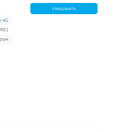
Уведомить
o 4G
PRC)
ером