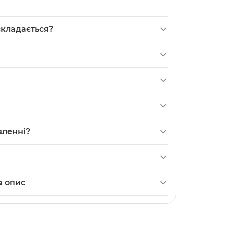
складається?
для моделі Poco M4 Pro 4G з вбудованим
 електричними параметрами при встановленні
дованим контролером, що забезпечує
ідність форми та конекторів вашого
ементів Li-ion, запобігаючи
ра при експлуатації в Xiaomi Poco M4 Pro
влення. Це свідчить про відповідність
вленні?
ня перед встановленням.
в збігу форми та конекторів, вимкніть
досвіду, краще доручити заміну сервісному
агазині. Категорія:
Батареї (акумулятори)
а опис