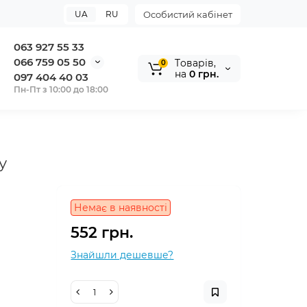
UA
RU
Особистий кабінет
063 927 55 33
066 759 05 50
Tоварів,
0
на
0 грн.
097 404 40 03
Пн-Пт з 10:00 до 18:00
у
Немає в наявності
552 грн.
Знайшли дешевше?