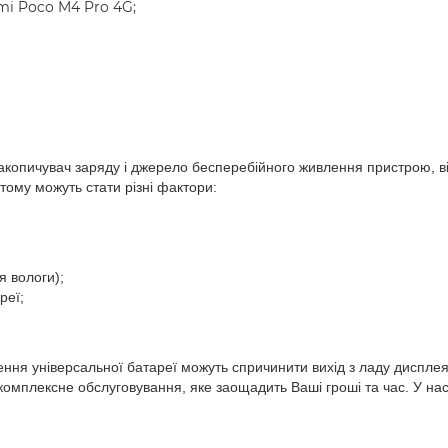
i Poco M4 Pro 4G;
акопичувач заряду і джерело бесперебійного живлення пристрою, в
 тому можуть стати різні фактори:
я вологи);
реї;
ня універсальної батареї можуть спричинити вихід з ладу дисплея
мплексне обслуговування, яке заощадить Ваші гроші та час. У нас 