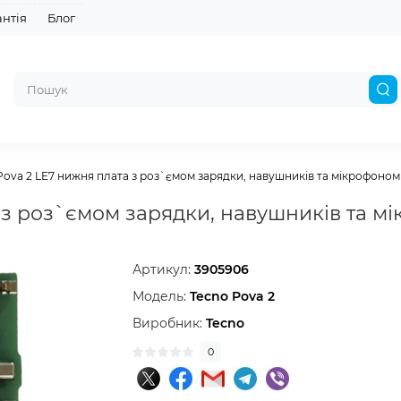
антія
Блог
Pova 2 LE7 нижня плата з роз`ємом зарядки, навушників та мікрофоном
 з роз`ємом зарядки, навушників та м
Артикул:
3905906
Модель:
Tecno Pova 2
Виробник:
Tecno
0