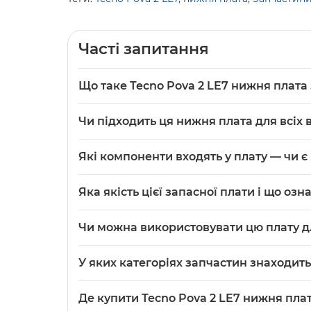
Часті запитання
Що таке Tecno Pova 2 LE7 нижня плата
Tecno
Pova 2 LE7 нижня плата з роз`ємом зар
Чи підходить ця нижня плата для всіх 
що містить роз’єм зарядки, аудіороз’єм для н
Нижня плата призначена саме для моделі Pova
Які компоненти входять у плату — чи є
вашому телефоні з 'Pova 2' для підтвердженн
Так — у назві та описі вказано, що плата мі
Яка якість цієї запасної плати і що озна
В описі вказано якість 'Original (PRC)', що 
Чи можна використовувати цю плату д
параметрам моделі Pova 2.
Технічно плата призначена для заміни роз’є
У яких категоріях запчастин знаходить
досвіду, краще довірити встановлення квал
Деталь віднесена до категорії '
Запчастини д
Де купити Tecno Pova 2 LE7 нижня пла
для швидкого пошуку.