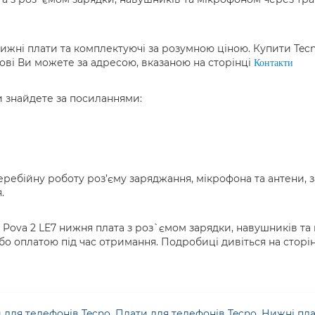
жні плати та комплектуючі за розумною ціною. Купити Tecn
ові Ви можете за адресою, вказаною на сторінці
Контакти
и знайдете за посиланнями:
еребійну роботу роз’єму заряджання, мікрофона та антени,
.
ova 2 LE7 нижня плата з роз`ємом зарядки, навушників та м
о оплатою під час отримання. Подробиці дивіться на сторі
 для телефонів Tecno
,
Плати для телефонів Tecno
,
Нижні пла