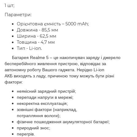
1 шт;
Параметри:
Орієнтовна ємність – 5000 mAh;
Довжина - 85,5 мм
Ширина - 62,5 мм
Товщина - 4,7 мм
Тип - Li-ion.
Батарея
Realme 5
– це накопичувач заряду і джерело
бесперебійного живлення пристрою, відповідає за
автономну роботу Вашого гаджета. Нерідко Li-ion
АКБ виходять з ладу, причиною тому можуть бути різні
фактори:
неякісний зарядний пристрій;
перепади напруги в мережі;
некоректна експлуатація;
зовнішні фактори (наприклад,
потрапляння вологи);
фізичне пошкодження акумуляторної батареї;
природний знос;
перегрів.