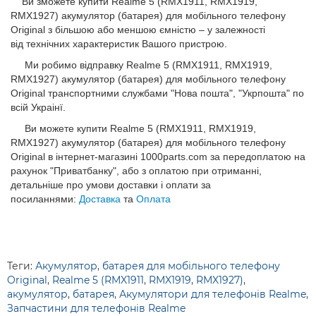
Ви зможете купити Realme 5 (RMX1911, RMX1919,
RMX1927) акумулятор (батарея) для мобільного телефону
Original з більшою або меншою ємністю – у залежності
від технічних характеристик Вашого пристрою.
Ми робимо відправку Realme 5 (RMX1911, RMX1919,
RMX1927) акумулятор (батарея) для мобільного телефону
Original транспортними службами "Нова пошта", "Укрпошта" по
всій Украінї.
Ви можете купити Realme 5 (RMX1911, RMX1919,
RMX1927) акумулятор (батарея) для мобільного телефону
Original в інтернет-магазині 1000parts.com за передоплатою на
рахунок "Приватбанку", або з оплатою при отриманні,
детальніше про умови доставки і оплати за
посиланнями:
Доставка
та
Оплата
Теги:
Акумулятор
,
батарея для мобільного телефону
Original
,
Realme 5 (RMX1911
,
RMX1919
,
RMX1927)
,
акумулятор
,
батарея
,
Акумулятори для телефонів Realme
,
Запчастини для телефонів Realme