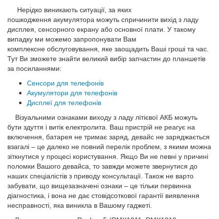
Нерідко виникають ситуації, за яких
пошкодження акумулятора можуть спричинити вихід з ладу
дисплея, сенсорного екрану або основної плати. У такому
випадку ми можемо запропонувати Вам
комплексне обслуговування, яке заощадить Ваші гроші та час.
Тут Ви зможете знайти великий вибір запчастин до планшетів
за посиланнями:
Сенсори для телефонів
Акумулятори для телефонів
Дисплеї для телефонів
Візуальними ознаками виходу з ладу літієвої АКБ можуть
бути здуття і витік електролита. Ваш пристрій не реагує на
включення, батарея не тримає заряд, девайс не заряджається
взагалі – це далеко не повний перелік проблем, з якими можна
зіткнутися у процесі користування. Якщо Ви не певні у причині
поломки Вашого девайса, то завжди можете звернутися до
наших спеціалістів з приводу консультації. Також не варто
забувати, що вищезазначені ознаки – це тільки первинна
діагностика, і вона не дає стовідсоткової гарантії виявлення
несправності, яка виникла в Вашому гаджеті.