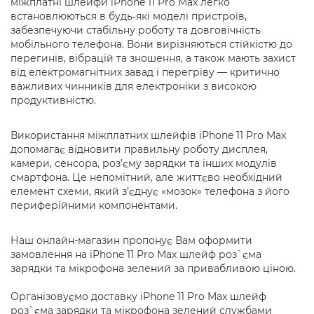
міжплатні шлейфи iPhone 11 Pro Max легко
встановлюються в будь‑які моделі пристроїв,
забезпечуючи стабільну роботу та довговічність
мобільного телефона. Вони вирізняються стійкістю до
перегинів, вібрацій та зношення, а також мають захист
від електромагнітних завад і перегріву — критично
важливих чинників для електроніки з високою
продуктивністю.
Використання міжплатних шлейфів iPhone 11 Pro Max
допомагає відновити правильну роботу дисплея,
камери, сенсора, роз’єму зарядки та інших модулів
смартфона. Це непомітний, але життєво необхідний
елемент схеми, який з’єднує «мозок» телефона з його
периферійними компонентами.
Наш онлайн-магазин пропонує Вам оформити
замовлення на iPhone 11 Pro Max шлейф роз`єма
зарядки та мікрофона зелений за привабливою ціною.
Організовуємо доставку iPhone 11 Pro Max шлейф
роз`єма зарядки та мікрофона зелений службами