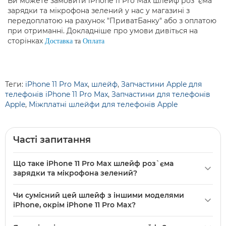
Ви можете замовити iPhone 11 Pro Max шлейф роз`єма
зарядки та мікрофона зелений у нас у магазині з
передоплатою на рахунок "ПриватБанку" або з оплатою
при отриманні. Докладніше про умови дивіться на
сторінках
Доставка
та
Оплата
Теги:
iPhone 11 Pro Max
,
шлейф
,
Запчастини Apple для
телефонів iPhone 11 Pro Max
,
Запчастини для телефонів
Apple
,
Міжплатні шлейфи для телефонів Apple
Часті запитання
Що таке iPhone 11 Pro Max шлейф роз`єма
зарядки та мікрофона зелений?
iPhone 11 Pro Max шлейф роз`єма зарядки та мікрофона
Чи сумісний цей шлейф з іншими моделями
зелений — це оригінальна (Original PRC) запчастина для
iPhone, окрім iPhone 11 Pro Max?
заміни шлейфа роз`єма зарядки та мікрофона на iPhone
Шлейф вказаний саме для моделі iPhone 11 Pro Max і в
11 Pro Max у кольорі Midnight Green. Постачається новою, в