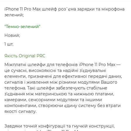
iPhone 11 Pro Max шлейф роз`єма зарядки та мікрофона
зелений;
"Темно-зелений"
Новий;
1 шт.
Якість
Original PRC
Міжплатні шлейфи для телефонів iPhone 11 Pro Max —
це сучасні, високоякісні та надійні з’єднувальні
елементи, призначені для ефективної передачі даних,
сигналів і живлення між різними модулями Вашого
телефона. Такі шлейфи забезпечують стабільне
з’єднання між материнською та нижньою платами,
камерами, сенсорними модулями та іншими
компонентами, створюючи єдину систему без втрати
якості сигналу.
Завдяки точній конфігурації та гнучкій конструкції,