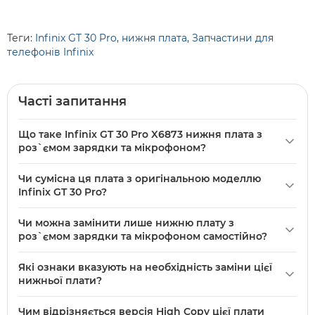
Теги:
Infinix GT 30 Pro
,
нижня плата
,
Запчастини для
телефонів Infinix
Часті запитання
Що таке Infinix GT 30 Pro X6873 нижня плата з
роз`ємом зарядки та мікрофоном?
Infinix
GT 30 Pro X6873 нижня плата з роз`ємом зарядки
Чи сумісна ця плата з оригінальною моделлю
та мікрофоном — це запасна плата високої якості (High
Infinix GT 30 Pro?
Copy) для моделі GT 30 Pro, що містить роз’єм зарядки та
Так, плата призначена для моделі GT 30 Pro та бренду
мікрофон. Підходить для заміни пошкодженої нижньої
Чи можна замінити лише нижню плату з
Infinix; виконана як High Copy для сумісності з GT 30 Pro.
частини телефону без втручання в основну плату.
роз`ємом зарядки та мікрофоном самостійно?
Перед встановленням переконайтеся, що модель вашого
Заміна можлива самостійно за наявності інструментів і
телефону точно збігається з GT 30 Pro.
Які ознаки вказують на необхідність заміни цієї
досвіду розбирання телефонів, оскільки плата містить
нижньої плати?
роз’єм зарядки та мікрофон. Рекомендовано обережно
Плату слід міняти, якщо телефон не заряджається через
від’єднувати шлейфи та кріплення; при сумнівах
Чим відрізняється версія High Copy цієї плати