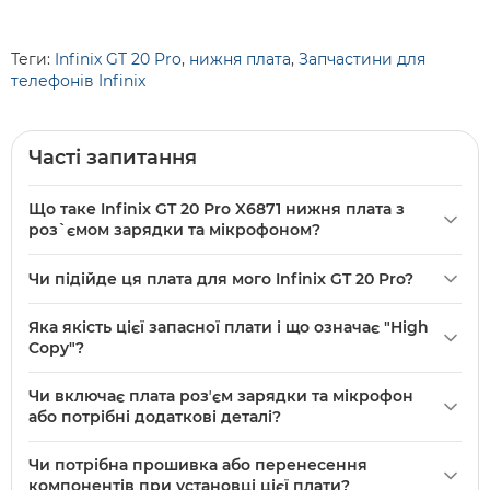
Теги:
Infinix GT 20 Pro
,
нижня плата
,
Запчастини для
телефонів Infinix
Часті запитання
Що таке Infinix GT 20 Pro X6871 нижня плата з
роз`ємом зарядки та мікрофоном?
Infinix
GT 20 Pro X6871 нижня плата з роз`ємом зарядки та
Чи підійде ця плата для мого Infinix GT 20 Pro?
мікрофоном — це запасна плата високої якості (High
Copy) для моделі GT 20 Pro, що містить розʼєм зарядки та
Так, ця плата зазначена спеціально для моделі GT 20 Pro і
Яка якість цієї запасної плати і що означає "High
вбудований мікрофон для заміни пошкодженої нижньої
сумісна з Infinix GT 20 Pro; перед покупкою
Copy"?
частини телефону.
переконайтеся, що у вас саме модель GT 20 Pro.
Плата позначена як «High Copy», тобто вона не
Чи включає плата розʼєм зарядки та мікрофон
оригінальна, але виготовлена з високою якістю
або потрібні додаткові деталі?
виготовлення та сумісністю для моделі GT 20 Pro; очікуйте
У назві вказано, що плата містить розʼєм зарядки та
повну працездатність розʼєму зарядки та мікрофона.
Чи потрібна прошивка або перенесення
мікрофон, тому зазвичай додаткові компоненти для цих
компонентів при установці цієї плати?