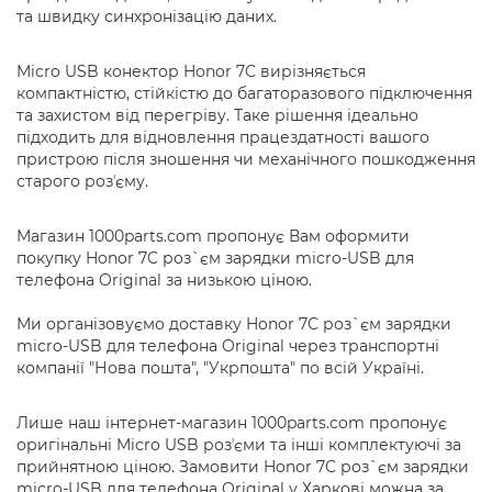
та швидку синхронізацію даних.
Micro USB конектор Honor 7C вирізняється
компактністю, стійкістю до багаторазового підключення
та захистом від перегріву. Таке рішення ідеально
підходить для відновлення працездатності вашого
пристрою після зношення чи механічного пошкодження
старого розʼєму.
Магазин 1000parts.com пропонує Вам оформити
покупку Honor 7C роз`єм зарядки micro-USB для
телефона Original за низькою ціною.
Ми організовуємо доставку Honor 7C роз`єм зарядки
micro-USB для телефона Original через транспортні
компанії "Нова пошта", "Укрпошта" по всій Україні.
Лише наш інтернет-магазин 1000parts.com пропонує
оригінальні Micro USB розʼєми та інші комплектуючі за
прийнятною ціною. Замовити Honor 7C роз`єм зарядки
micro-USB для телефона Original у Харкові можна за