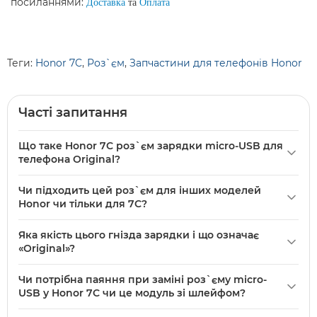
посиланнями:
Доставка
та
Оплата
Теги:
Honor 7C
,
Роз`єм
,
Запчастини для телефонів Honor
Часті запитання
Що таке Honor 7C роз`єм зарядки micro-USB для
телефона Original?
Honor
7C роз`єм зарядки micro-USB для телефона
Чи підходить цей роз`єм для інших моделей
Original — це оригінальна запчастина для моделі Honor
Honor чи тільки для 7C?
7C, призначена для заміни пошкодженого гнізда
Цей роз`єм зазначений як сумісний із моделлю 7C — у
зарядки. Якість — Original, сумісна з моделлю 7C для
Яка якість цього гнізда зарядки і що означає
описі вказано саме модель 7C і якість Original. Для інших
відновлення заряджання та передачі даних.
«Original»?
моделей Honor сумісність не підтверджена,
У характеристиках вказано «Якість: Original», що означає
рекомендується використовувати запчастини,
Чи потрібна паяння при заміні роз`єму micro-
заводський рівень виконання запчастини, відповідний
спеціально позначені для вашої моделі.
USB у Honor 7C чи це модуль зі шлейфом?
оригінальній комплектуючій для Honor 7C. Це гарантує
У описі вказано лише сам роз`єм зарядки для Honor 7C