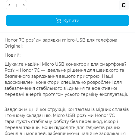
Купити
Honor 7C роз`єм зарядки micro-USB для телефона
Original;
Новий;
Шукаєте надійні Micro USB конектори для смартфона?
Розʼєм Honor 7C — ідеальне рішення для швидкого та
безпечного заряджання вашого пристрою! Наші
вдосконалені конектори спеціально розроблені для
забезпечення стабільного з’єднання та ефективної
передачі енергії протягом усього терміну експлуатації.
Завдяки міцній конструкції, контактам із мідних сплавів
і точному складанню, Micro USB розʼєми Honor 7C
гарантують стабільну роботу без перешкод, іскор і
перевантажень. Вони підходять для ґаджетів різних
брендів і моделей, забезпечуючи надійне заряджання