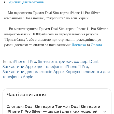
Дисплеї для телефонів
Ми надсилаємо
Тримач Dual Sim-карти iPhone 11 Pro Silver
компаніями "Нова пошта", "Укрпошта" по всій Україні.
Ви можете купити
Тримач Dual Sim-карти iPhone 11 Pro Silver
в
інтернет-магазині 1000parts.com за передоплатою на рахунок
"Приватбанку", або з оплатою при отриманні, докладніше про
умови доставки та оплати за посиланнями:
Доставка
та
Оплата
Теги:
iPhone 11 Pro
,
Sim-карта
,
тримач
,
холдер
,
Dual
,
Запчастини Apple для телефонів iPhone 11 Pro
,
Запчастини для телефонів Apple
,
Корпусні елементи для
телефонів Apple
Часті запитання
Слот для Dual Sim-карти Тримач Dual Sim-карти
iPhone 11 Pro Silver — що це і для яких моделей