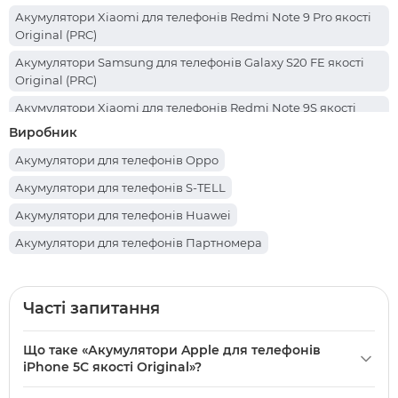
Акумулятори Xiaomi для телефонів Redmi Note 9 Pro якості
Original (PRC)
Акумулятори Samsung для телефонів Galaxy S20 FE якості
Original (PRC)
Акумулятори Xiaomi для телефонів Redmi Note 9S якості
Original (PRC)
Виробник
Акумулятори Xiaomi для телефонів Redmi 7 якості Original
Акумулятори для телефонів Oppo
(PRC)
Акумулятори для телефонів S-TELL
Акумулятори Realme для телефонів C53 якості Original (PRC)
Акумулятори для телефонів Huawei
Акумулятори Realme для телефонів C35 якості Original (PRC)
Акумулятори для телефонів Партномера
Акумулятори Samsung для телефонів Galaxy A05s якості
Акумулятори для телефонів Infinix
Original (PRC)
Акумулятори для телефонів Honor
Акумулятори Samsung для телефонів Galaxy M14 якості
Часті запитання
Original (PRC)
Акумулятори для телефонів Realme
Акумулятори Apple для телефонів iPhone 11 Pro Max якості
Що таке «Акумулятори Apple для телефонів
Акумулятори для телефонів Doogee
Original
iPhone 5C якості Original»?
Акумулятори для телефонів Tecno
Акумулятори Huawei для телефонів P smart 2019 якості
Акумулятори
Apple
для телефонів iPhone 5C якості