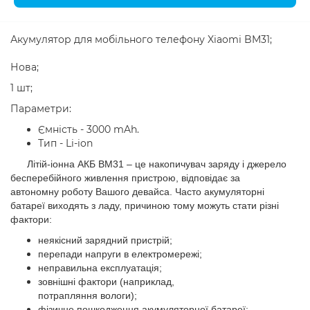
Акумулятор для мобільного телефону Xiaomi BM31;
Нова;
1 шт;
Параметри:
Ємність - 3000 mAh.
Тип - Li-ion
Літій-іонна АКБ
BM31
– це накопичувач заряду і джерело
бесперебійного живлення пристрою, відповідає за
автономну роботу Вашого девайса. Часто акумуляторні
батареї виходять з ладу, причиною тому можуть стати різні
фактори:
неякісний зарядний пристрій;
перепади напруги в електромережі;
неправильна експлуатація;
зовнішні фактори (наприклад,
потрапляння вологи);
фізичне пошкодження акумуляторної батареї;