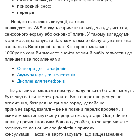
природний знос;
перегрів.
Нерідко виникають ситуації, за яких
пошкодження АКБ можуть спричинити вихід з ладу дисплея,
сенсорного екрану або основної плати. У такому випадку ми
можемо запропонувати Вам комплексне обслуговування, яке
заощадить Ваші гроші та час. В інтернет-магазині
1000parts.com Ви зможете знайти великий вибір запчастин до
планшетів за посиланнями:
Сенсори для телефонів
Акумулятори для телефонів
Дисплеї для телефонів
Візуальними ознаками виходу з ладу літієвої батареї можуть
бути здуття і витік електролита. Ваш апарат не реагує на
включення, батарея не тримає заряд, девайс не
приймає заряд взагалі – це не повний перелік проблем, з
якими можна зіткнутися у процесі експлуатації. Якщо Ви не
певні у причині поломки Вашого девайса, то завжди можете
звернутися до наших спеціалістів з приводу
консультації. Також не варто забувати, що вищезазначені