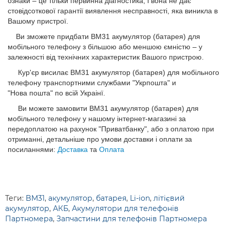
ознаки – це тільки первинна діагностика, і вона не дає
стовідсоткової гарантії виявлення несправності, яка виникла в
Вашому пристрої.
Ви зможете придбати BM31 акумулятор (батарея) для
мобільного телефону з більшою або меншою ємністю – у
залежності від технічних характеристик Вашого пристрою.
Кур'єр висилає BM31 акумулятор (батарея) для мобільного
телефону транспортними службами "Укрпошта" и
"Нова пошта" по всій Украінї.
Ви можете замовити BM31 акумулятор (батарея) для
мобільного телефону у нашому інтернет-магазині за
передоплатою на рахунок "Приватбанку", або з оплатою при
отриманні, детальніше про умови доставки і оплати за
посиланнями:
Доставка
та
Оплата
Теги:
BM31
,
акумулятор
,
батарея
,
Li-ion
,
літієвий
акумулятор
,
АКБ
,
Акумулятори для телефонів
Партномера
,
Запчастини для телефонів Партномера