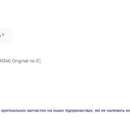
0
и
346 Original no IC;
з оригінальних запчастин на інших підприємствах, які не належать ком