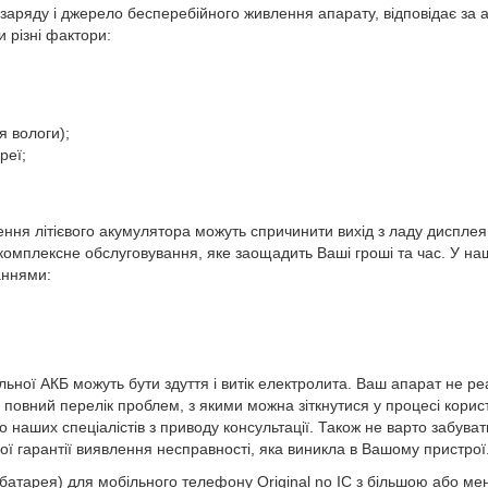
заряду і джерело бесперебійного живлення апарату, відповідає за 
 різні фактори:
я вологи);
реї;
ня літієвого акумулятора можуть спричинити вихід з ладу дисплея,
омплексне обслуговування, яке заощадить Ваші гроші та час. У на
аннями:
ної АКБ можуть бути здуття і витік електролита. Ваш апарат не ре
 повний перелік проблем, з якими можна зіткнутися у процесі корис
 наших спеціалістів з приводу консультації. Також не варто забуват
вої гарантії виявлення несправності, яка виникла в Вашому пристрої
арея) для мобільного телефону Original no IC з більшою або менш