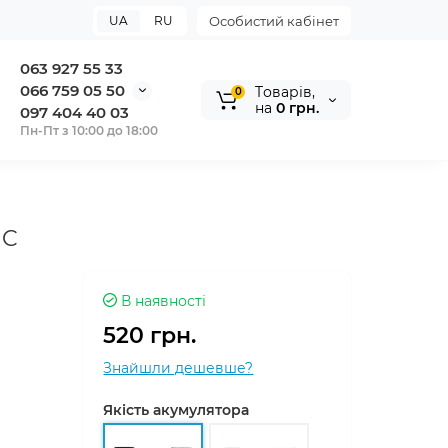
UA
RU
Особистий кабінет
063 927 55 33
066 759 05 50
Tоварів,
0
на
0 грн.
097 404 40 03
Пн-Пт з 10:00 до 18:00
IC
В наявності
520 грн.
Знайшли дешевше?
Якість акумулятора