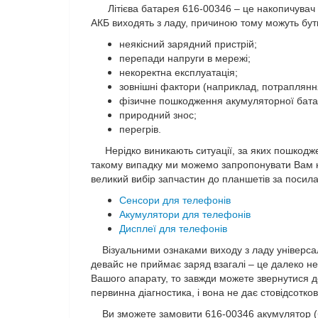
Літієва батарея
616-00346
– це накопичувач 
АКБ виходять з ладу, причиною тому можуть бути
неякісний зарядний пристрій;
перепади напруги в мережі;
некоректна експлуатація;
зовнішні фактори (наприклад, потраплянн
фізичне пошкодження акумуляторної бата
природний знос;
перегрів.
Нерідко виникають ситуації, за яких пошкоджен
такому випадку ми можемо запропонувати Вам к
великий вибір запчастин до планшетів за посил
Сенсори для телефонів
Акумулятори для телефонів
Дисплеї для телефонів
Візуальними ознаками виходу з ладу універсаль
девайс не приймає заряд взагалі – це далеко не
Вашого апарату, то завжди можете звернутися до
первинна діагностика, і вона не дає стовідсотко
Ви зможете замовити 616-00346 акумулятор (бат