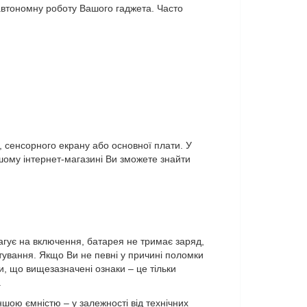
автономну роботу Вашого гаджета. Часто
 сенсорного екрану або основної плати. У
шому інтернет-магазині Ви зможете знайти
агує на включення, батарея не тримає заряд,
тування. Якщо Ви не певні у причині поломки
и, що вищезазначені ознаки – це тільки
.
ою ємністю – у залежності від технічних