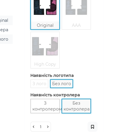
inal
Original
AAA
лера
лого
High Copy
Наявність логотипа
З лого
Без лого
Наявність контролера
З
Без
контролером
контролера