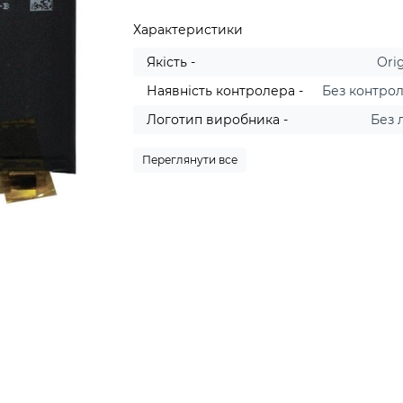
Характеристики
Якість -
Orig
Наявність контролера -
Без контро
Логотип виробника -
Без 
Переглянути все