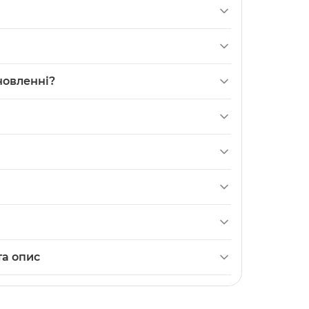
-00346 з маркуванням Original і без
а відсутній. Призначений для заміни в
ентів, водночас у описі зазначено, що якість
новленні?
 моделі логотип відсутній.
C). Це означає, що функції захисту та
ж кваліфікованому майстру.
акти співпадають. Зверніть увагу, що 616-
аріант заміни.
 лого». Модель постачається як елемент
тність вбудованого контролера (Без
магазині. Категорія:
Батареї (акумулятори)
та опис