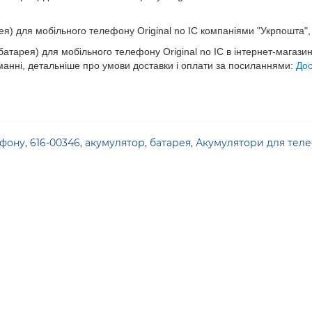
 для мобільного телефону Original no IC компаніями "Укрпошта", "
арея) для мобільного телефону Original no IC в інтернет-магазин
манні, детальніше про умови доставки і оплати за посиланнями:
Дос
ефону
,
616-00346
,
акумулятор
,
батарея
,
Акумулятори для тел