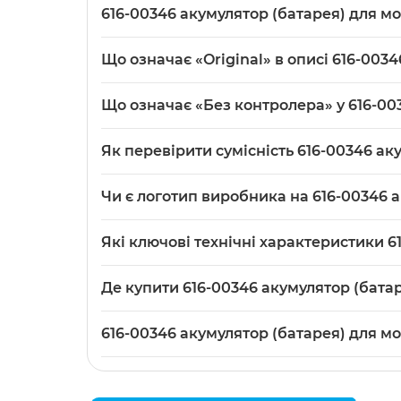
616-00346 акумулятор (батарея) для мо
616-00346 акумулятор (батарея) для мобільног
Що означає «Original» в описі 616-003
вбудованого контролера (no IC). Якість трох
телефонах у категорії «
Акумулятори для тел
Маркування «Original» для 616-00346 акумуля
Що означає «Без контролера» у 616-00
трохи відрізняється від оригінальних батаре
«Без контролера» означає, що 616-00346 акум
Як перевірити сумісність 616-00346 а
керування зарядом виконує електроніка теле
Зіставте номер моделі на вашій старій батар
Чи є логотип виробника на 616-00346 
00346 — акумулятор «Без контролера», тому 
У 616-00346 акумулятора логотип виробника 
Які ключові технічні характеристики 6
категорії «Акумулятори для телефонів» без 
В описі 616-00346 зазначено тип — Li-ion (у 
Де купити 616-00346 акумулятор (батар
контролера). Виробник вказаний як «
Партн
616-00346 акумулятор (батарея) для мобільно
616-00346 акумулятор (батарея) для мо
для телефонів
.
Модель: 616-00346. Категорія:
Батареї (акуму