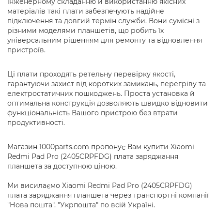
інженерному складанню й використанню якісних
матеріалів такі плати забезпечують надійне
підключення та довгий термін служби. Вони сумісні з
різними моделями планшетів, що робить їх
універсальним рішенням для ремонту та відновлення
пристроїв.
Ці плати проходять ретельну перевірку якості,
гарантуючи захист від коротких замикань, перегріву та
електростатичних пошкоджень. Проста установка й
оптимальна конструкція дозволяють швидко відновити
функціональність Вашого пристрою без втрати
продуктивності.
Магазин 1000parts.com пропонує Вам купити Xiaomi
Redmi Pad Pro (2405CRPFDG) плата заряджання
планшета за доступною ціною.
Ми висилаємо Xiaomi Redmi Pad Pro (2405CRPFDG)
плата заряджання планшета через транспортні компанії
"Нова пошта", "Укрпошта" по всій Україні.