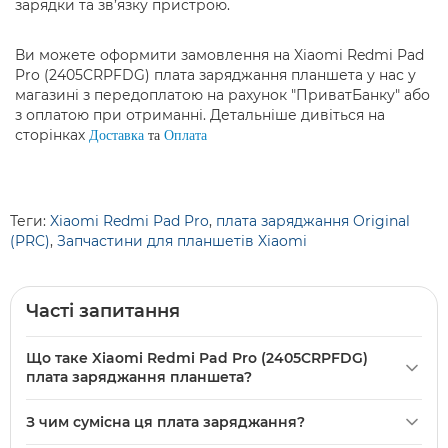
зарядки та зв’язку пристрою.
Ви можете оформити замовлення на Xiaomi Redmi Pad
Pro (2405CRPFDG) плата заряджання планшета у нас у
магазині з передоплатою на рахунок "ПриватБанку" або
з оплатою при отриманні. Детальніше дивіться на
сторінках
Доставка
та
Оплата
Теги:
Xiaomi Redmi Pad Pro
,
плата заряджання Original
(PRC)
,
Запчастини для планшетів Xiaomi
Часті запитання
Що таке Xiaomi Redmi Pad Pro (2405CRPFDG)
плата заряджання планшета?
Xiaomi
Redmi Pad Pro (2405CRPFDG) плата заряджання
З чим сумісна ця плата заряджання?
планшета — це оригінальна (Original PRC) запасна плата