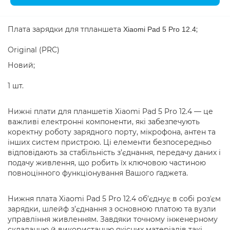
Плата зарядки для тпланшета
;
Xiaomi Pad 5 Pro 12.4
Original (PRC)
Новий;
1 шт.
Нижні плати для планшетів Xiaomi Pad 5 Pro 12.4 — це
важливі електронні компоненти, які забезпечують
коректну роботу зарядного порту, мікрофона, антен та
інших систем пристрою. Ці елементи безпосередньо
відповідають за стабільність з’єднання, передачу даних і
подачу живлення, що робить їх ключовою частиною
повноцінного функціонування Вашого ґаджета.
Нижня плата Xiaomi Pad 5 Pro 12.4 об’єднує в собі розʼєм
зарядки, шлейф з’єднання з основною платою та вузли
управління живленням. Завдяки точному інженерному
складанню й використанню якісних матеріалів такі