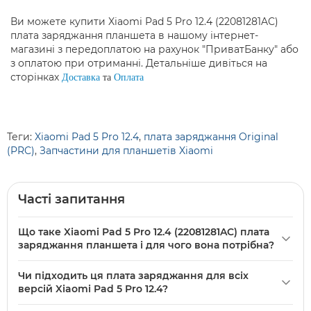
Ви можете купити Xiaomi Pad 5 Pro 12.4 (22081281AC)
плата заряджання планшета в нашому інтернет-
магазині з передоплатою на рахунок "ПриватБанку" або
з оплатою при отриманні. Детальніше дивіться на
сторінках
Доставка
та
Оплата
Теги:
Xiaomi Pad 5 Pro 12.4
,
плата заряджання Original
(PRC)
,
Запчастини для планшетів Xiaomi
Часті запитання
Що таке Xiaomi Pad 5 Pro 12.4 (22081281AC) плата
заряджання планшета і для чого вона потрібна?
Xiaomi
Pad 5 Pro 12.4 (22081281AC) плата заряджання
Чи підходить ця плата заряджання для всіх
планшета — це оригінальна (Original PRC) плата для
версій Xiaomi Pad 5 Pro 12.4?
відновлення функції заряджання в планшеті Xiaomi Pad 5