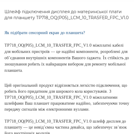
Шлейф підключення дисплея до материнської плати
для планшету TP718_OQ(P05)_LCM_10_TRASFER_FPC_V1.0
Як підібрати сенсорний екран до планшета?
TP718_OQ(P05)_LCM_10_TRASFER_FPC_V1.0 міжплатні кабелі
для мобільних пристроїв — це надійні компоненти, розроблені для
об’єднання внутрішніх компонентів Вашого ґаджета. Їх стійкість до
зношування робить їх найкращим вибором для ремонту мобільної
планшета.
Цей оригінальний продукт відрізняється легкістю підключення, що
робить його придатним для широкого кола користувачів. З
TP718_OQ(P05)_LCM_10_TRASFER_FPC_V1.0 міжплатними
шлейфами Ваш планшет працюватиме надійно, забезпечуючи точну
передачу сигналів між електронними вузлами.
TP718_OQ(P05)_LCM_10_TRASFER_FPC_V1.0 шлейф дисплея до
планшету — це невід’ємна частина девайса, що забезпечує зв’язок
його внутрішніх модулів.