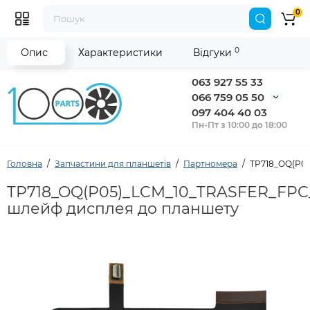
0
0
Опис
Характеристики
Відгуки
063 927 55 33
066 759 05 50
097 404 40 03
Пн-Пт з 10:00 до 18:00
Головна
Запчастини для планшетів
Партномера
TP718_OQ(P05
TP718_OQ(P05)_LCM_10_TRASFER_FPC_
шлейф дисплея до планшету