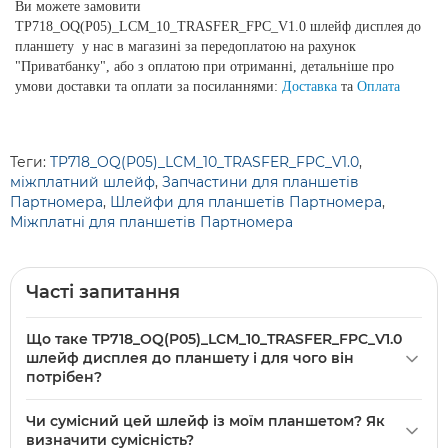
Ви можете замовити
TP718_OQ(P05)_LCM_10_TRASFER_FPC_V1.0 шлейф дисплея до
планшету у нас в магазині за передоплатою на рахунок
"Приватбанку", або з оплатою при отриманні, детальніше про
умови доставки та оплати за посиланнями:
Доставка
та
Оплата
Теги:
TP718_OQ(P05)_LCM_10_TRASFER_FPC_V1.0
,
міжплатний шлейф
,
Запчастини для планшетів
Партномера
,
Шлейфи для планшетів Партномера
,
Міжплатні для планшетів Партномера
Часті запитання
Що таке TP718_OQ(P05)_LCM_10_TRASFER_FPC_V1.0
шлейф дисплея до планшету і для чого він
потрібен?
TP718_OQ(P05)_LCM_10_TRASFER_FPC_V1.0 шлейф
Чи сумісний цей шлейф із моїм планшетом? Як
дисплея до планшету — це міжплатний гнучкий кабель,
визначити сумісність?