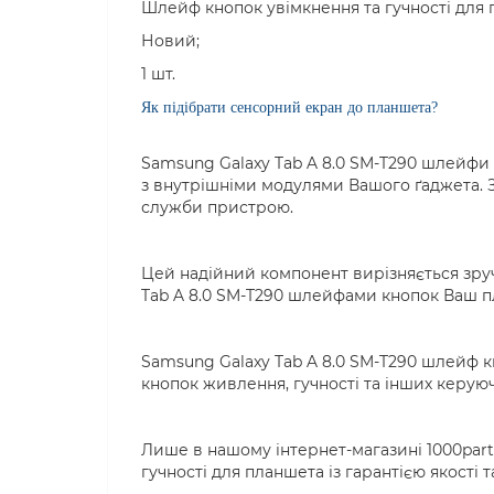
Шлейф кнопок увімкнення та гучності для 
Новий;
1 шт.
Як підібрати сенсорний екран до планшета?
Samsung Galaxy Tab A 8.0 SM-T290 шлейфи 
з внутрішніми модулями Вашого ґаджета. З
служби пристрою.
Цей надійний компонент вирізняється зруч
Tab A 8.0 SM-T290 шлейфами кнопок Ваш пл
Samsung Galaxy Tab A 8.0 SM-T290 шлейф к
кнопок живлення, гучності та інших керую
Лише в нашому інтернет-магазині 1000par
гучності для планшета із гарантією якості