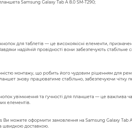
планшета Samsung Galaxy Tab A 8.0 SM-T290;
кнопок для таблетів — це високоякісні елементи, призначен
авдяки надійній провідності вони забезпечують стабільне 
ністю монтажу, що робить його чудовим рішенням для ремон
аншет знову працюватиме стабільно, забезпечуючи чітку пе
нопок увімкнення та гучності для планшета — це важлива ча
чих елементів.
ts Ви можете оформити замовлення на Samsung Galaxy Tab A
 та швидкою доставкою.