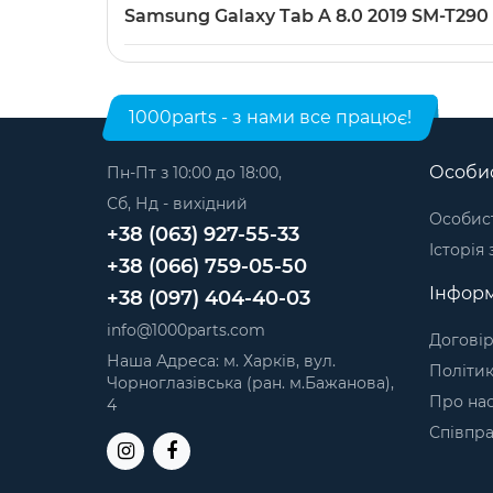
Samsung Galaxy Tab A 8.0 2019 SM-T290 шлей
Samsung Galaxy Tab A 8.0 2019 SM-T29
Шлейфи кнопок для планшетів
.
Модель: Samsung Galaxy Tab A 8.0 2019. Катег
1000parts - з нами все працює!
Особис
Пн-Пт з 10:00 до 18:00,
Сб, Нд - вихідний
Особист
+38 (063) 927-55-33
Історія
+38 (066) 759-05-50
Інформ
+38 (097) 404-40-03
info@1000parts.com
Договір
Наша Адреса: м. Харків, вул.
Політик
Чорноглазівська (ран. м.Бажанова),
Про на
4
Співпр