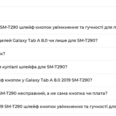
9 SM-T290 шлейф кнопок увімкнення та гучності для
ф кнопок увімкнення та гучності для планшета — це оригіналь
елей Galaxy Tab A 8.0 чи лише для SM-T290?
я гучності, призначена для заміни в планшеті Galaxy Tab A 8
0 2019 з індексом SM-T290 — у описі вказана саме ця сумісні
ок?
конструкція шлейфів і розташування роз’ємів можуть відріз
RC), що означає оригінальну або максимально наближену до ор
 купівлі шлейфа для SM-T290?
тина для ремонту.
ення та гучності для планшета Galaxy Tab A 8.0 SM-T290; до
 кнопок у Galaxy Tab A 8.0 2019 SM-T290?
на акуратність: необхідно відкрити корпус планшета та від
M-T290 несправний, а не сама кнопка чи плата?
тонкою електронікою та розбиранням корпусу — краще зверн
дсутність реакції на натискання кнопок живлення або гучно
019 SM-T290 шлейф кнопок увімкнення та гучності д
брив доріжок під час розбирання. Для точної діагностики 