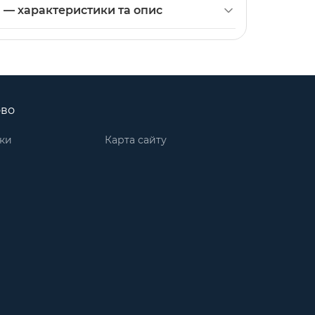
в нашому інтернет-магазині. Категорія:
а — характеристики та опис
ово
ки
Карта сайту