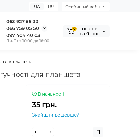
UA
RU
Особистий кабінет
063 927 55 33
066 759 05 50
Tоварів,
0
на
0 грн.
097 404 40 03
Пн-Пт з 10:00 до 18:00
сті для планшета
гучності для планшета
В наявності
35 грн.
Знайшли дешевше?