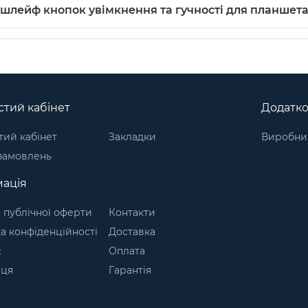
ф кнопок увімкнення та гучності для планшета можна купити 
0 шлейф кнопок увімкнення та гучності для планшет
орія:
Шлейфи кнопок для планшетів
. Виробник: Samsung.
тий кабінет
Додатк
ий кабінет
Закладки
Виробни
 замовлень
ація
 публічної оферти
Контакти
а конфіденційності
Доставка
с
Оплата
аця
Гарантія