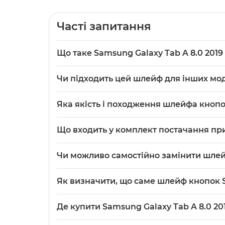
Часті запитання
Що таке Samsung Galaxy Tab A 8.0 201
Samsung
Galaxy Tab A 8.0 2019 SM-T290 шлей
Чи підходить цей шлейф для інших мод
контактами для кнопок живлення та регулюванн
стан: новий.
Шлейф призначений для моделі Galaxy Tab A 8.
Яка якість і походження шлейфа кноп
слід перевірити модель пристрою, оскільки 
У картці товару вказано якість: Original (P
Що входить у комплект постачання при
новий компонент, що постачається як запчас
У комплект входить один шлейф кнопок увімкн
Чи можливо самостійно замінити шлейф
шт.».
Шлейф можна замінити самостійно, але потріб
Як визначити, що саме шлейф кнопок S
Якщо ви не впевнені у вмінні працювати з 
Типові ознаки несправного шлейфа — повна ві
Де купити Samsung Galaxy Tab A 8.0 2
візуально можна помітити пошкодження або о
материнською платою перед заміною.