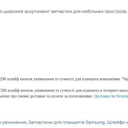
но широкий асортимент запчастин для мобільних пристроїв, 
90 шлейф кнопок увімкнення та гучності для планшета компаніями "Укр
290 шлейф кнопок увімкнення та гучності для планшета в інтернет-магаз
льніше про умови доставки та оплати за посиланнями:
Доставка
та
Оплата
 увімкнення
,
Запчастини для планшетів Samsung
,
Шлейфи к