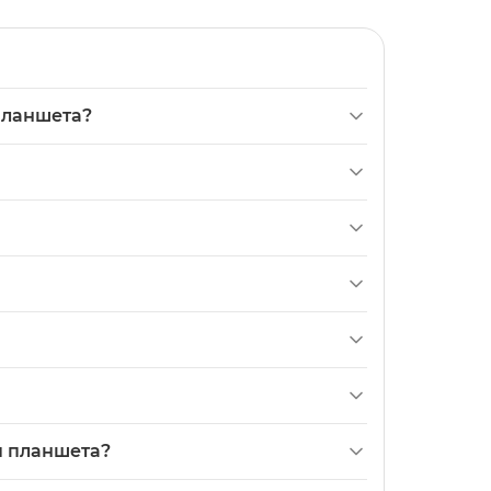
 планшета?
на (Original PRC) запасна плата з
.0 2019 (модель SM-T290). У комплекті 1 шт.,
сть. Для інших варіантів Galaxy Tab A 8.0
нятися.
игіналу деталь, виготовлену в Китаї. Це
даткові елементи не вказані. Опис: «Новий; 1
’єднати старий шлейф від роз’єму на платі.
утися до сервісу.
сті при справній кнопці та цілих платах;
ля планшета?
перевіряйте контакти шлейфа та з’єднання з