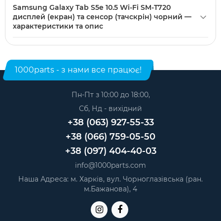
Samsung Galaxy Tab S5e 10.5 Wi-Fi SM-T720 дисплей
кріпленнями; за сумнівів радимо звернутися до
Samsung Galaxy Tab S5e 10.5 Wi-Fi SM-T720
(екран) та сенсор (тачскрін) чорний можна купити в
сервісного центру.
дисплей (екран) та сенсор (тачскрін) чорний —
нашому інтернет-магазині. Категорія:
Екрани (дисплеї)
характеристики та опис
для планшетів
.
Модель: Samsung Galaxy Tab S5e. Категорія:
Екрани
(дисплеї) для планшетів
. Виробник: Samsung.
1000parts - з нами все працює!
Пн-Пт з 10:00 до 18:00,
Сб, Нд - вихідний
+38 (063) 927-55-33
+38 (066) 759-05-50
+38 (097) 404-40-03
info@1000parts.com
Наша Адреса: м. Харків, вул. Чорноглазівська (ран.
м.Бажанова), 4