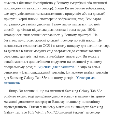
значить з більшою ймовірністю у Вашому смартфоні або планшеті
пошкоджений тачскрін (сенсор). Якщо Ви не бачите зображення,
але звук увімкнення та завантаження є присутнім або на дисплеї
присутні чорні плями, спотворено зображення, тоді Вам варто
готуватися до заміни дисплея. Також варто пам'ятати, що цей
спосіб - це тільки візуальна діагностика і вона не дає 100%
ймовірності виявлення несправності у Вашому пристрої. На
багатьох пристроях склеєні дисплей і сенсор по всій площі. Це
називається технологією OGS і в такому випадку для заміни сенсора
та дисплея в таких модулях слід звертатися до спеціалізованих
сервісних центрів, які мають необхідну апаратуру. Ви можете
ознайомитись з дисплейними модулями на планшеті у нашому
спеціальному розділі "
Дисплеї для планшетів
". Якщо за всіма
ознаками у Вас пошкоджений тачскрін, Ви можете знайти тачскрін
для Samsung Galaxy Tab S5e в нашому розділі "
Сенсори для
планшетів
".
Якщо Ви впевнені, що на планшеті Samsung Galaxy Tab S5e
розбито екран, тоді придбання даного товару в нашому інтернет-
магазині допоможе повернути Вашому планшету повноцінну
працездатність. Тільки у нашому магазині ви знайдете Samsung
Galaxy Tab S5e 10.5 Wi-Fi SM-T720 дисплей (екран) та сенсор