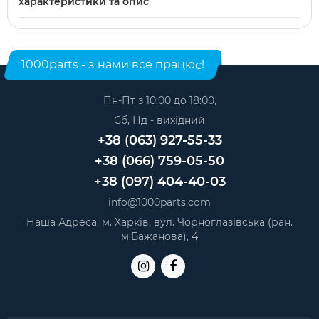
характеристики та опис
планшетів
.
Модель: Samsung Galaxy Tab A11 Plus. Категорія:
Екрани
(дисплеї) для планшетів
. Виробник: Samsung.
1000parts - з нами все працює!
Пн-Пт з 10:00 до 18:00,
Сб, Нд - вихідний
+38 (063) 927-55-33
+38 (066) 759-05-50
+38 (097) 404-40-03
info@1000parts.com
Наша Адреса: м. Харків, вул. Чорноглазівська (ран.
м.Бажанова), 4