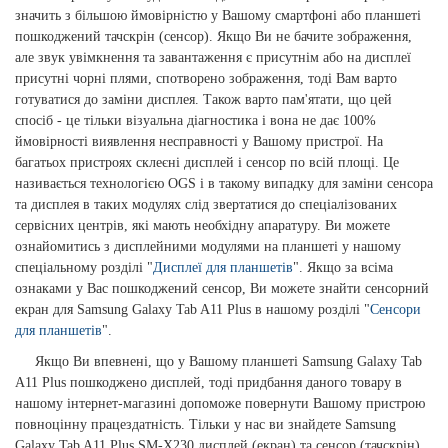
значить з більшою ймовірністю у Вашому смартфоні або планшеті
пошкоджений тачскрін (сенсор). Якщо Ви не бачите зображення,
але звук увімкнення та завантаження є присутнім або на дисплеї
присутні чорні плями, спотворено зображення, тоді Вам варто
готуватися до заміни дисплея. Також варто пам'ятати, що цей
спосіб - це тільки візуальна діагностика і вона не дає 100%
ймовірності виявлення несправності у Вашому пристрої. На
багатьох пристроях склеєні дисплей і сенсор по всій площі. Це
називається технологією OGS і в такому випадку для заміни сенсора
та дисплея в таких модулях слід звертатися до спеціалізованих
сервісних центрів, які мають необхідну апаратуру. Ви можете
ознайомитись з дисплейними модулями на планшеті у нашому
спеціальному розділі "
Дисплеї для планшетів
". Якщо за всіма
ознаками у Вас пошкоджений сенсор, Ви можете знайти сенсорний
екран для Samsung Galaxy Tab A11 Plus в нашому розділі "
Сенсори
для планшетів
".
Якщо Ви впевнені, що у Вашому планшеті Samsung Galaxy Tab
A11 Plus пошкоджено дисплей, тоді придбання даного товару в
нашому інтернет-магазині допоможе повернути Вашому пристрою
повноцінну працездатність. Тільки у нас ви знайдете Samsung
Galaxy Tab A11 Plus SM-X230 дисплей (екран) та сенсор (тачскрін)