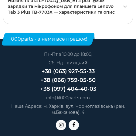
Нижня плата LF7002Q_USB_B1 з роз`ємом
мікрофоном для планшета Lenovo Tab 3 Plus TB-7703X
зарядки та мікрофоном для планшета Lenovo
можна купити в нашому інтернет-магазині. Категорія:
Tab 3 Plus TB-7703X — характеристики та опис
Нижні плати для планшетів
.
Модель: LF7002Q_USB_B1. Категорія:
Нижні плати для
планшетів
. Виробник: Партномера.
1000parts - з нами все працює!
Пн-Пт з 10:00 до 18:00,
Сб, Нд - вихідний
+38 (063) 927-55-33
+38 (066) 759-05-50
+38 (097) 404-40-03
info@1000parts.com
Наша Адреса: м. Харків, вул. Чорноглазівська (ран.
м.Бажанова), 4