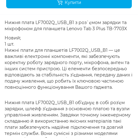
Купити
Нижня плата LF7002Q_USB_B1 з роз`ємом зарядки та
мікрофоном для планшета Lenovo Tab 3 Plus TB-7703X
Новий;
1 шт.
Нижні плати для планшетів LF7002Q_USB_B1 — це
важливі електронні компоненти, які забезпечують
коректну роботу зарядного порту, мікрофона, антен та
інших систем пристрою. Ці елементи безпосередньо
відповідають за стабільність з’єднання, передачу даних і
подачу живлення, що робить їх ключовою частиною
повноцінного функціонування Вашого ґаджета.
Нижня плата LF7002Q_USB_B1 об’єднує в собі розʼєм
зарядки, шлейф з’єднання з основною платою та вузли
управління живленням. Завдяки точному інженерному
складанню й використанню якісних матеріалів такі
плати забезпечують надійне підключення та довгий
термін служби. Вони сумісні з різними моделями