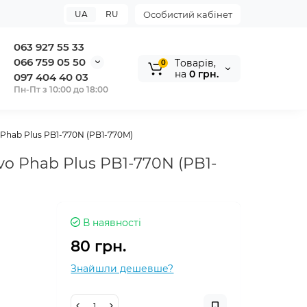
UA
RU
Особистий кабінет
063 927 55 33
066 759 05 50
Tоварів,
0
на
0 грн.
097 404 40 03
Пн-Пт з 10:00 до 18:00
 Phab Plus PB1-770N (PB1-770M)
vo Phab Plus PB1-770N (PB1-
В наявності
80 грн.
Знайшли дешевше?