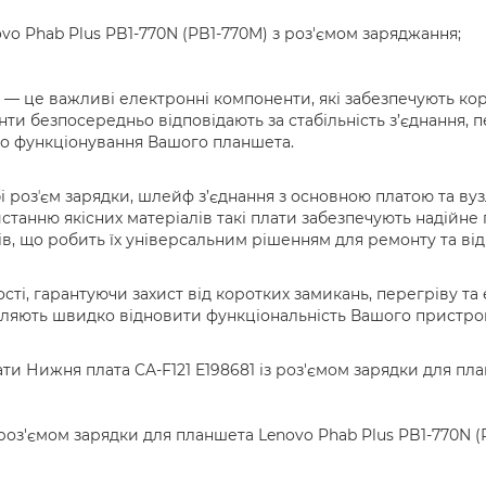
vo Phab Plus PB1-770N (PB1-770M) з роз'ємом заряджання;
1 — це важливі електронні компоненти, які забезпечують ко
ти безпосередньо відповідають за стабільність з’єднання, 
го функціонування Вашого планшета.
обі розʼєм зарядки, шлейф з’єднання з основною платою та в
анню якісних матеріалів такі плати забезпечують надійне 
в, що робить їх універсальним рішенням для ремонту та ві
ості, гарантуючи захист від коротких замикань, перегріву 
оляють швидко відновити функціональність Вашого пристрою
 Нижня плата CA-F121 E198681 із роз'ємом зарядки для план
 роз'ємом зарядки для планшета Lenovo Phab Plus PB1-770N