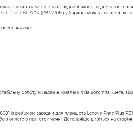
жні плати та комплектуючі чудової якості за доступною цін
hab Plus PB1-770N (PB1-770M) у Харкові можна за адресою, 
а посиланнями:
 стабільну роботу й надійне живлення Вашого планшета, ві
681 із роз'ємом зарядки для планшета Lenovo Phab Plus PB1-
о з оплатою при отриманні. Детальніше дивіться на сторін