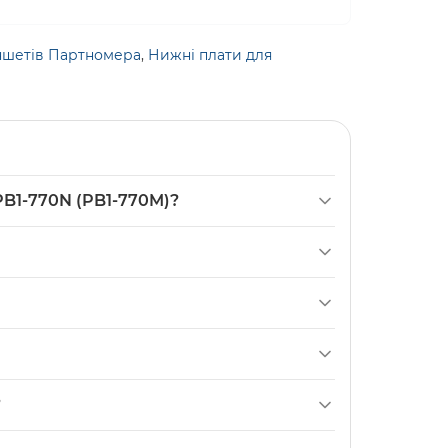
ншетів Партномера
,
Нижні плати для
PB1-770N (PB1-770M)?
 — це оригінальна (PRC) плата зарядки
із цими моделями підтверджена.
ування роз'єму заряджання з вашою старою
готовлену в Китаї; це важливо для
?
кодженнях роз'єму, відсутності контакту при