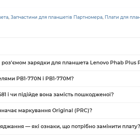
шета
,
Запчастини для планшетів Партномера
,
Плати для пла
із роз'ємом зарядки для планшета Lenovo Phab Plus 
ряджання для планшета
Lenovo
Phab Plus PB1-770N (PB1-770M)
делями PB1-770N і PB1-770M?
к заміна нижнього модуля з роз'ємом заряджання.
ета Lenovo Phab Plus PB1-770N і PB1-770M, отже сумісність 
681 і чи підійде вона замість пошкодженої?
встановленням перевірте, чи збігаються габарити й розташ
 означає маркування Original (PRC)?
означає оригінальну або оригінального походження деталь, ви
ряджання — які ознаки, що потрібно замінити плату
.
з'ємом заряджання; заміну варто робити при механічних пош