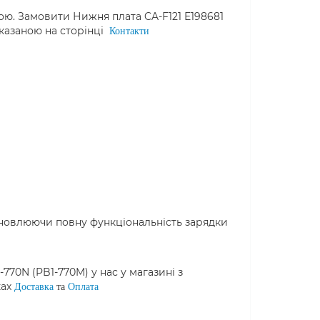
ою. Замовити Нижня плата CA-F121 E198681
вказаною на сторінці
Контакти
дновлюючи повну функціональність зарядки
770N (PB1-770M) у нас у магазині з
ках
Доставка
та
Оплата