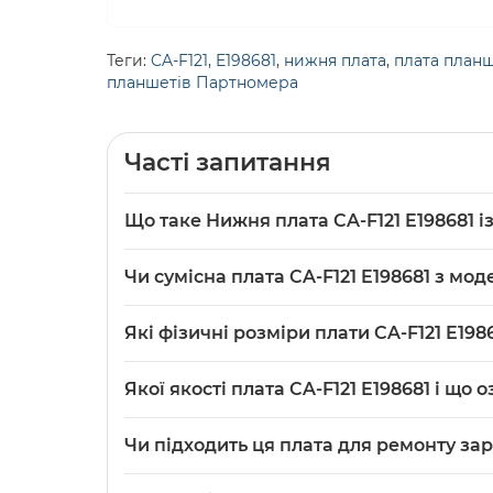
Теги:
CA-F121
,
E198681
,
нижня плата
,
плата план
планшетів Партномера
Часті запитання
Що таке Нижня плата CA-F121 E198681 
Нижня плата CA-F121 E198681 із роз'ємом за
Чи сумісна плата CA-F121 E198681 з мо
розміром 88мм×22мм, що використовується я
Так, плата в описі зазначена саме для планш
Які фізичні розміри плати CA-F121 E198
Фізичні розміри плати — 88мм×22мм; перед 
Якої якості плата CA-F121 E198681 і що
платою для коректної установки.
У описі вказано якість: Original (PRC), що 
Чи підходить ця плата для ремонту за
збереження заводської сумісності при заміні
Ця плата призначена для заміни модуля з ро