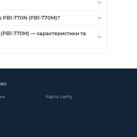
 88мм×22мм мають співпадати; рекомендовано
s PB1-770N (PB1-770M)?
жна купити в нашому інтернет-магазині.
 (PB1-770M) — характеристики та
ово
ки
Карта сайту