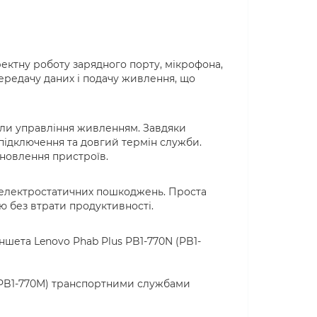
ректну роботу зарядного порту, мікрофона,
передачу даних і подачу живлення, що
узли управління живленням. Завдяки
підключення та довгий термін служби.
дновлення пристроїв.
та електростатичних пошкоджень. Проста
 без втрати продуктивності.
шета Lenovo Phab Plus PB1-770N (PB1-
 (PB1-770M) транспортними службами