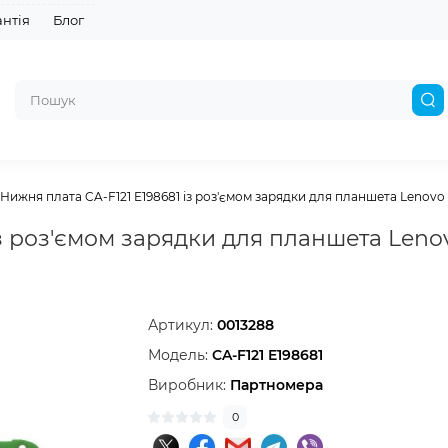
антія
Блог
Нижня плата CA-F121 E198681 із роз'ємом зарядки для планшета Lenovo
із роз'ємом зарядки для планшета Leno
Артикул:
0013288
Модель:
CA-F121 E198681
Виробник:
Партномера
0