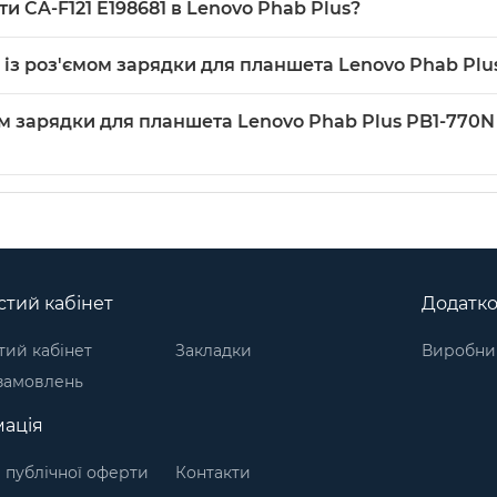
и CA-F121 E198681 в Lenovo Phab Plus?
анням після перевірки інших компонентів.
рієнтацію плати та точне розташування кріплень — розміри
1 із роз'ємом зарядки для планшета Lenovo Phab Plu
а акуратно перепаяти контакти роз'єму при потребі.
ядки для планшета Lenovo Phab Plus PB1-770N (PB1-770M) мо
мом зарядки для планшета Lenovo Phab Plus PB1-770N
ати для планшетів
. Виробник: Партномера.
тий кабінет
Додатк
ий кабінет
Закладки
Виробни
 замовлень
ація
 публічної оферти
Контакти