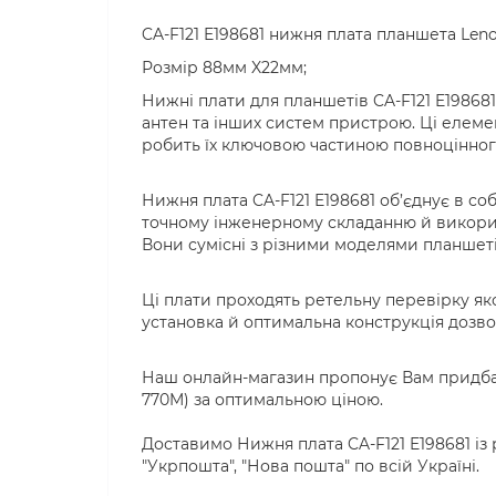
CA-F121 E198681 нижня плата планшета Leno
Розмір 88мм X22мм;
Нижні плати для планшетів CA-F121 E19868
антен та інших систем пристрою. Ці елемен
робить їх ключовою частиною повноцінно
Нижня плата CA-F121 E198681 об’єднує в с
точному інженерному складанню й використ
Вони сумісні з різними моделями планшеті
Ці плати проходять ретельну перевірку як
установка й оптимальна конструкція дозв
Наш онлайн-магазин пропонує Вам придбати
770M) за оптимальною ціною.
Доставимо Нижня плата CA-F121 E198681 із
"Укрпошта", "Нова пошта" по всій Україні.