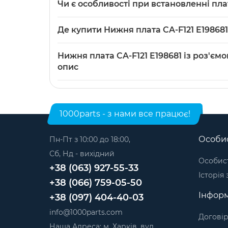
Чи є особливості при встановленні плат
підключенні кабеля або проблемах із зарядж
Під час встановлення звертайте увагу на о
Де купити Нижня плата CA-F121 E19868
використовувати антистатичний інструмент т
Нижня плата CA-F121 E198681 із роз'ємом зар
Нижня плата CA-F121 E198681 із роз'є
Категорія:
Нижні плати для планшетів
.
опис
Модель: CA-F121 E198681. Категорія:
Нижні пл
1000parts - з нами все працює!
Особис
Пн-Пт з 10:00 до 18:00,
Сб, Нд - вихідний
Особист
+38 (063) 927-55-33
Історія
+38 (066) 759-05-50
Інформ
+38 (097) 404-40-03
info@1000parts.com
Договір
Наша Адреса: м. Харків, вул.