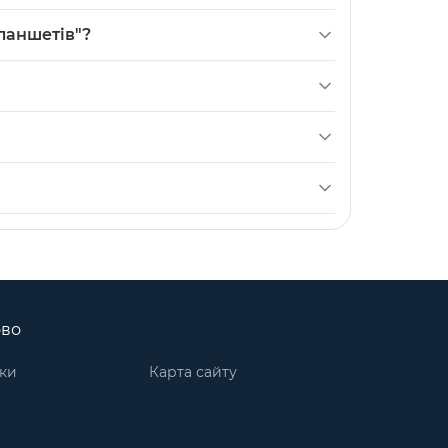
чної заміни порівняйте ці розміри з
планшетів"?
для 8-дюймових планшетів, чорним кольором
альних копій або альтернатив з іншими
 можна замінити лише тачскрін при умові, що
енсори (тачскріни) для планшетів
.
ово
ки
Карта сайту