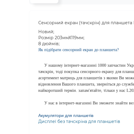
Сенсорний екран (тачскрін) для планшета 
Новий;
Розмір 203ммХ119мм;
8 дюймів;
Як підібрати сенсорний екран до планшета?
У нашому інтернет-магазині 1000 запчастин Украї
тачскрін, тоді покупка сенсорного екрану для пла
асортимент матриць для планшетів з якими Ви мож
відновлення Вашого планшета, зверніться до служб
найкоротший термін. запам'ятайте, тільки у нас L2
У нас в інтернет-магазині Ви зможете знайти вел
Акумулятори для планшетів
Дисплеї без тачскріна для планшетів