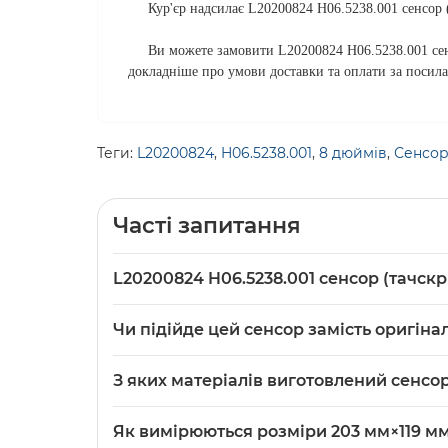
Кур'єр надсилає L20200824 H06.5238.001 сенсор (т
Ви можете замовити L20200824 H06.5238.001 сенсор
докладніше про умови доставки та оплати за поси
Теги:
L20200824
,
H06.5238.001
,
8 дюймів
,
Сенсор
Часті запитання
L20200824 H06.5238.001 сенсор (тачскр
L20200824 H06.5238.001 сенсор (тачскрін) ч
Чи підійде цей сенсор замість оригіна
Виготовлений зі скла та пластику, якості Or
Якщо у вашого планшета діагональ 8 дюймів і
З яких матеріалів виготовлений сенсор 
Перевірте сумісність розташування роз’ємів т
Сенсор виконаний зі скла та пластику, колір 
Як вимірюються розміри 203 мм×119 мм
виробництва зі стандартними матеріалами д