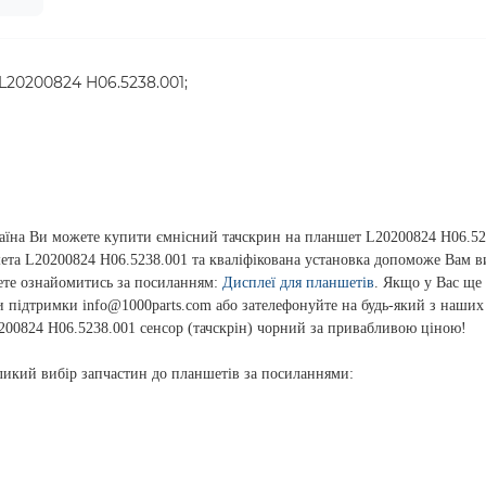
L20200824 H06.5238.001;
на Ви можете купити ємнісний тачскрин на планшет L20200824 H06.523
ншета L20200824 H06.5238.001 та кваліфікована установка допоможе Вам
ете ознайомитись за посиланням:
Дисплеї для планшетів
. Якщо у Вас ще
и підтримки info@1000parts.com або зателефонуйте на будь-який з наши
0200824 H06.5238.001 сенсор (тачскрін) чорний за привабливою ціною!
икий вибір запчастин до планшетів за посиланнями: