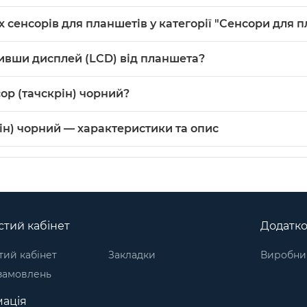
це фізичний розмір сенсорної панелі (скло+пластик). Для то
х сенсорів для планшетів у категорії "Сенсори для 
 рамку, і перевірте розташування шлейфа.
я конкретною моделлю та фізичними розмірами 203×119 мм 
шивши дисплей (LCD) від планшета?
кість Original (PRC), що відрізняє його від дешевих універс
ється окремою сенсорною панеллю зі скла та пластику, тому
ор (тачскрін) чорний?
міни важливо, щоб розміри 203×119 мм і шлейф збігалися.
орний можна купити в нашому інтернет-магазині. Категорія:
С
рін) чорний — характеристики та опис
енсори (тачскріни) для планшетів
. Виробник: Партномера.
тий кабінет
Додатк
ий кабінет
Закладки
Виробни
 замовлень
ація