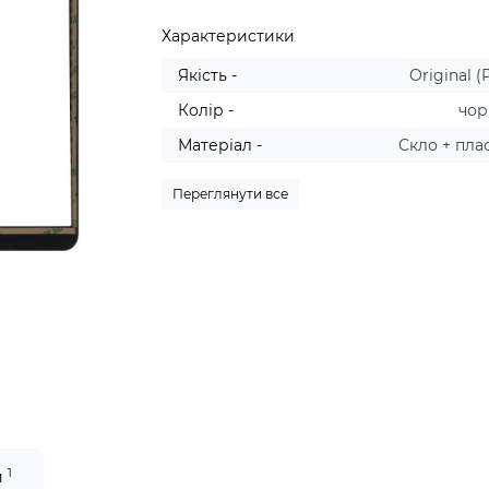
Характеристики
Якість -
Original (
Колір -
чо
Матеріал -
Скло + пла
Переглянути все
1
и