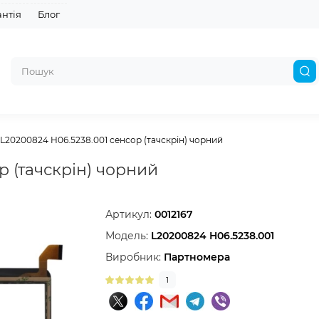
антія
Блог
L20200824 H06.5238.001 сенсор (тачскрін) чорний
р (тачскрін) чорний
Артикул:
0012167
Модель:
L20200824 H06.5238.001
Виробник:
Партномера
1