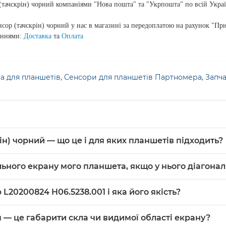
ачскрін) чорний компаніями "Нова пошта" та "Укрпошта" по всій Украї
 (тачскрін) чорний у нас в магазині за передоплатою на рахунок "При
ланнями:
Доставка
та
Оплата
а для планшетів
,
Сенсори для планшетів Партномера
,
Запч
ін) чорний — що це і для яких планшетів підходить?
орний — це новий сенсорний екран для планшета з діагоналлю
льного екрану мого планшета, якщо у нього діагонал
iginal (PRC), підходить для заміни на планшетах із відповід
 фізичні розміри екрану приблизно 203 мм × 119 мм, сенсор
L20200824 H06.5238.001 і яка його якість?
а шлейфів — у описі вказані тільки розмір, матеріал (скло+п
— чорний, якість в описі зазначена як Original (PRC). Це вк
 — це габарити скла чи видимої області екрану?
ля таких панелей.