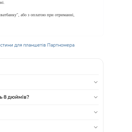
ні.
ватбанку", або з оплатою при отриманні,
астини для планшетів Партномера
 8 дюймів і розмірами 203 мм × 119 мм.
ь 8 дюймів?
ними фізичними параметрами.
 L20200824 H06.5238.001 може підійти.
ластик) та колір.
азує на оригінальний виріб китайського