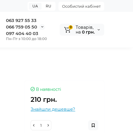
UA
RU
Особистий кабінет
063 927 55 33
066 759 05 50
Tоварів,
0
на
0 грн.
097 404 40 03
Пн-Пт з 10:00 до 18:00
В наявності
210 грн.
Знайшли дешевше?