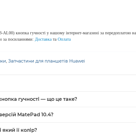
AL00) кнопка гучності у нашому інтернет-магазині за передоплатою на
ти за посиланнями:
Доставка
та
Оплата
пки
,
Запчастини для планшетів Huawei
кнопка гучності — що це таке?
учності — це змінна пластикова деталь чорного кольору для п
 версій MatePad 10.4?
гучності.
0.4 LTE (BAH3-AL00). Для інших версій MatePad 10.4 (наприк
 який її колір?
ншета перед заміною.