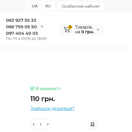
UA
RU
Особистий кабінет
063 927 55 33
066 759 05 50
Tоварів,
0
на
0 грн.
097 404 40 03
Пн-Пт з 10:00 до 18:00
В наявності
110 грн.
Знайшли дешевше?