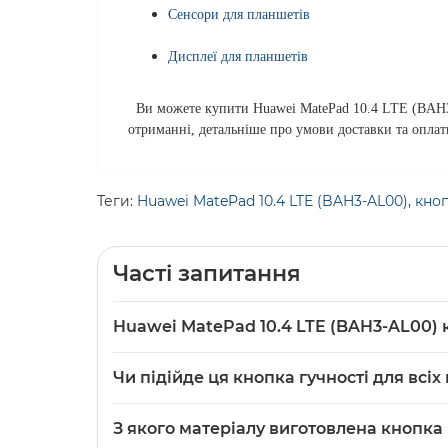
Сенсори для планшетів
Дисплеї для планшетів
Ви можете купити Huawei MatePad 10.4 LTE (BAH3-
отриманні, детальніше про умови доставки та опла
Теги:
Huawei MatePad 10.4 LTE (BAH3-AL00)
,
кно
Часті запитання
Huawei MatePad 10.4 LTE (BAH3-AL00) 
Huawei
MatePad 10.4 LTE (BAH3-AL00) кнопка г
Чи підійде ця кнопка гучності для всіх
служить для механічного регулювання рівня 
Кнопка призначена саме для моделі MatePad 1
З якого матеріалу виготовлена кнопка і
відрізнятися — перевірте точну модель пла