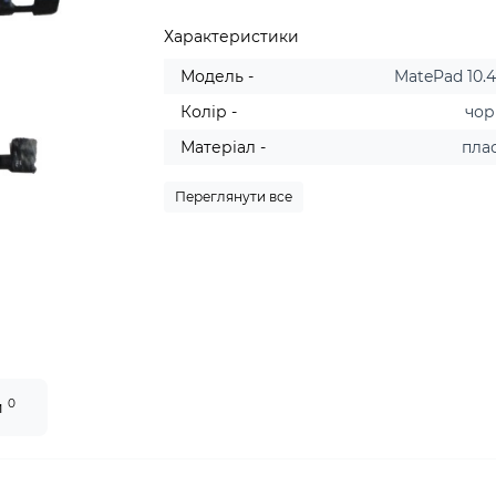
Характеристики
Модель -
MatePad 10.4
Колір -
чо
Матеріал -
пла
Переглянути все
0
и