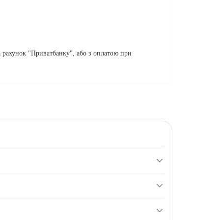
 рахунок "Приватбанку", або з оплатою при
ланшета MatePad 10.4 LTE, нова, 1 шт.,
лад, лише Wi‑Fi) сумісність може