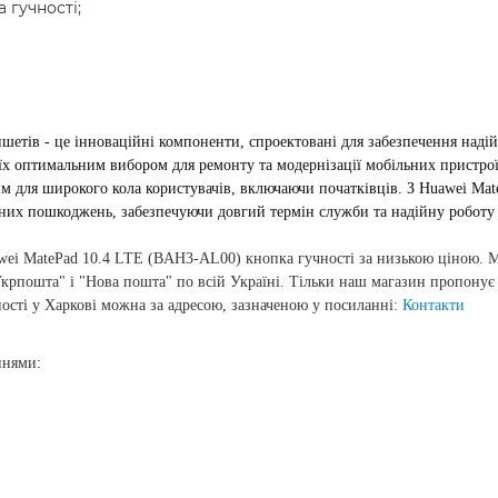
 гучності;
шетів - це інноваційні компоненти, спроектовані для забезпечення наді
їх оптимальним вибором для ремонту та модернізації мобільних пристрої
м для широкого кола користувачів, включаючи початківців. З Huawei M
чних пошкоджень, забезпечуючи довгий термін служби та надійну робот
wei MatePad 10.4 LTE (BAH3-AL00) кнопка гучності за низькою ціною. 
рпошта" і "Нова пошта" по всій Україні. Тільки наш магазин пропонує 
сті у Харкові можна за адресою, зазначеною у посиланні:
Контакти
ннями: