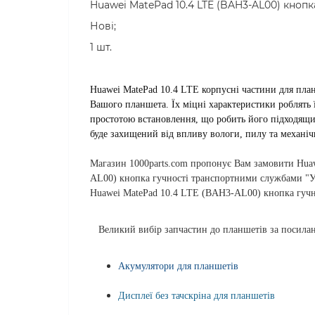
Huawei MatePad 10.4 LTE (BAH3-AL00) кнопка
Нові;
1 шт.
Huawei MatePad 10.4 LTE корпусні частини для план
Вашого планшета. Їх міцні характеристики роблять 
простотою встановлення, що робить його підходящи
буде захищений від впливу вологи, пилу та механі
Магазин 1000parts.com пропонує Вам замовити Hua
AL00) кнопка гучності транспортними службами "Ук
Huawei MatePad 10.4 LTE (BAH3-AL00) кнопка гучно
Великий вибір запчастин до планшетів за посила
Акумулятори для планшетів
Дисплеї без тачскріна для планшетів