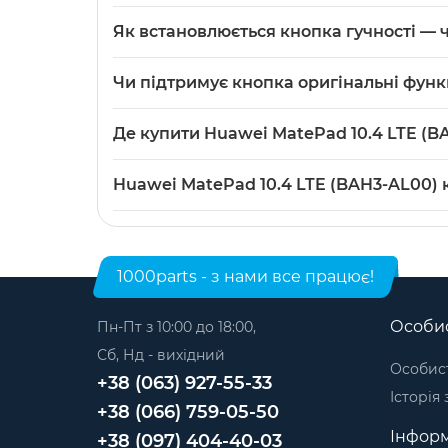
Кнопка гучності виготовлена з пластику й ма
Як встановлюється кнопка гучності — ч
Це механічна пластикова кнопка, заміна заз
Чи підтримує кнопка оригінальні функ
планшетів і набір інструментів — можна зро
Так — це оригінальна змінна кнопка для Mate
Де купити Huawei MatePad 10.4 LTE (B
відповідних команд системі.
Huawei MatePad 10.4 LTE (BAH3-AL00) кнопка 
Huawei MatePad 10.4 LTE (BAH3-AL00) 
Модель: Huawei MatePad 10.4 LTE. Категорія:
К
1000parts - з нами все працює!
Особис
Пн-Пт з 10:00 до 18:00,
Сб, Нд - вихідний
Особист
+38 (063) 927-55-33
Історія
+38 (066) 759-05-50
Інформ
+38 (097) 404-40-03