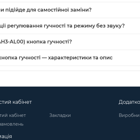
є чорний колір, що зазначено в характеристиках товару.
и підійде для самостійної заміни?
вичай вимагає розбирання корпусу планшета та акуратної її 
ції регулювання гучності та режиму без звуку?
бити самостійно; при сумнівах краще звернутися до сервісу.
Pad 10.4 LTE, призначена для стандартного механічного керу
AH3-AL00) кнопка гучності?
гучності можна купити в нашому інтернет-магазині. Категорі
кнопка гучності — характеристики та опис
орпусні елементи для планшетів
. Виробник: Huawei.
тий кабінет
Додатк
ий кабінет
Закладки
Виробни
 замовлень
ація