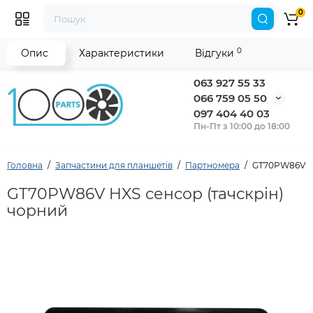
0
0
Опис
Характеристики
Відгуки
063 927 55 33
066 759 05 50
097 404 40 03
Пн-Пт з 10:00 до 18:00
Головна
Запчастини для планшетів
Партномера
GT70PW86V HX
GT70PW86V HXS сенсор (тачскрін)
чорний