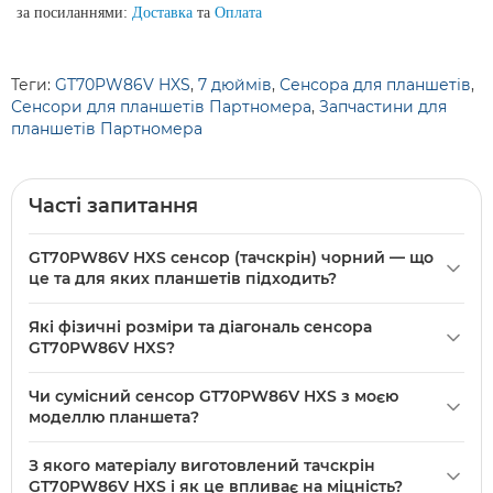
за посиланнями:
Доставка
та
Оплата
Теги:
GT70PW86V HXS
,
7 дюймів
,
Сенсора для планшетів
,
Сенсори для планшетів Партномера
,
Запчастини для
планшетів Партномера
Часті запитання
GT70PW86V HXS сенсор (тачскрін) чорний — що
це та для яких планшетів підходить?
GT70PW86V HXS сенсор (тачскрін) чорний — це 7"
Які фізичні розміри та діагональ сенсора
сенсорний екран розміром 186 мм x 111 мм зі скла та
GT70PW86V HXS?
пластику, призначений для заміни в планшетах із
Сенсор GT70PW86V HXS має діагональ 7 дюймів та
сумісними габаритами та розʼємами. Перед купівлею
Чи сумісний сенсор GT70PW86V HXS з моєю
фізичний розмір 186 мм x 111 мм. Матеріал — скло і
порівняйте фізичний розмір 186x111 мм і конструкцію
моделлю планшета?
пластик, колір — чорний.
вашого планшета для правильної підгонки.
Сумісність визначається не лише моделлю, а й фізичними
З якого матеріалу виготовлений тачскрін
розмірами 186x111 мм та розташуванням/типом шлейфа.
GT70PW86V HXS і як це впливає на міцність?