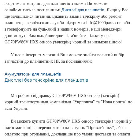
асортимент матриць для планшетів з якими Ви можете
ознайомитись за посиланням:
Дисплеї для планшетів
. Якщо у Вас
ще залишилися питання, цікавить заміна тачскріну або ремонт
планшета, зверніться до служби підтримки info@1000parts.com або
зателефонуйте на будь-який з наших номерів, наші менеджери
допоможуть Вам якнайшвидше. Пам'ятайте, тільки у нас
GT70PW86V HXS сенсор (тачскрін) чорний за низькою ціною!
У нас в інтернет-магазині Ви зможете знайти великий вибір
запчастин до планшетних ПК за посиланнями:
Акумулятори для планшетів
Дисплеї без тачскріна для планшетів
Ми робимо відправку GT70PW86V HXS сенсор (тачскрін)
чорний транспортними компаніями "Укрпошта" та "Нова пошта" по
всій Україні.
Ви можете купити GT70PW86V HXS сенсор (тачскрін) чорний у
нас в магазині за передоплатою на рахунок "Приватбанку", або з
оплатою при отриманні, докладніше про умови доставки та оплати