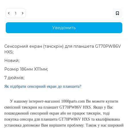
Уведомить
Сенсорний екран (тачскрін) для планшета GT70PW86V
HXS;
Новий;
Розмір 186мм X111мм;
7 дюймів;
Як підібрати сенсорний екран до планшета?
У нашому інтернет-магазині 1000parts.com Ви можете купити
ємнісний тачскрин на планшет GT70PW86V HXS. Якщо у Вас
пошкоджений сенсорний екран або не працює тачскрін, тоді
покупка сенсора для планшета GT70PW86V HXS та кваліфікована
установка допоможе Вам вирішити проблему. Також у нас широкий