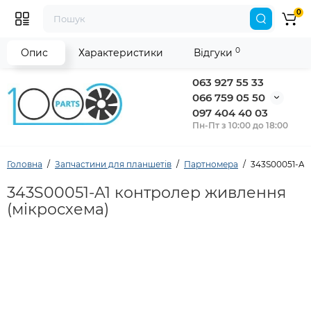
0
0
Опис
Характеристики
Відгуки
063 927 55 33
066 759 05 50
097 404 40 03
Пн-Пт з 10:00 до 18:00
Головна
Запчастини для планшетів
Партномера
343S00051-A1
343S00051-A1 контролер живлення
(мікросхема)