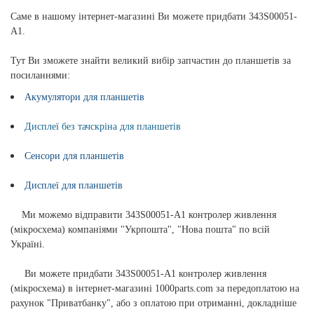
Саме в нашому інтернет-магазині Ви можете придбати
343S00051-
A1
.
Тут Ви зможете знайти великий вибір запчастин до планшетів за
посиланнями:
Акумулятори для планшетів
Дисплеї без тачскріна для планшетів
Сенсори для планшетів
Дисплеї для планшетів
Ми можемо відправити
343S00051-A1 контролер живлення
(мікросхема)
компаніями "Укрпошта", "Нова пошта" по всій
Україні.
Ви можете придбати
343S00051-A1 контролер живлення
(мікросхема)
в інтернет-магазині 1000parts.com за передоплатою на
рахунок "Приватбанку", або з оплатою при отриманні, докладніше