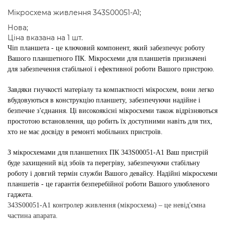
Мікросхема живлення 343S00051-A1;
Нова;
Ціна вказана на 1 шт.
Чіп планшета - це ключовий компонент, який забезпечує роботу
Вашого планшетного ПК. Мікросхеми для планшетів призначені
для забезпечення стабільної і ефективної роботи Вашого пристрою.
Завдяки гнучкості матеріалу та компактності мікросхем, вони легко
вбудовуються в конструкцію планшету, забезпечуючи надійне і
безпечне з'єднання. Ці високоякісні мікросхеми також відрізняються
простотою встановлення, що робить їх доступними навіть для тих,
хто не має досвіду в ремонті мобільних пристроїв.
З мікросхемами для планшетних ПК 343S00051-A1 Ваш пристрій
буде захищений від збоїв та перегріву, забезпечуючи стабільну
роботу і довгий термін служби Вашого девайсу. Надійні мікросхеми
планшетів - це гарантія безперебійної роботи Вашого улюбленого
гаджета.
343S00051-A1 контролер живлення (мікросхема)
– це невід'ємна
частина апарата.