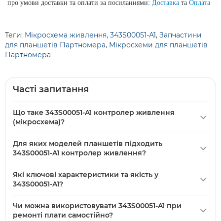
про умови доставки та оплати за посиланнями:
Доставка
та
Оплата
Теги:
Мікросхема живлення
,
343S00051-A1
,
Запчастини
для планшетів Партномера
,
Мікросхеми для планшетів
Партномера
Часті запитання
Що таке 343S00051-A1 контролер живлення
(мікросхема)?
343S00051-A1 контролер живлення (мікросхема) — це
Для яких моделей планшетів підходить
електронний чіп для керування живленням у планшетах
343S00051-A1 контролер живлення?
та портативних пристроях; нова оригінальна деталь
У описі вказано, що 343S00051-A1 належить до категорії
(Original PRC), продається по одній штуці і
Які ключові характеристики та якість у
«
Запчастини для планшетів
», але конкретні моделі не
використовується як заміна в ланцюгах живлення.
343S00051-A1?
зазначено; перед покупкою звіряйте сумісність за платою
У характеристиках вказано якість: Original (PRC), тобто
або уточнюйте в сервісному центрі за номером деталі.
Чи можна використовувати 343S00051-A1 при
оригінальна деталь з КНР; в описі зазначено тільки, що
ремонті плати самостійно?