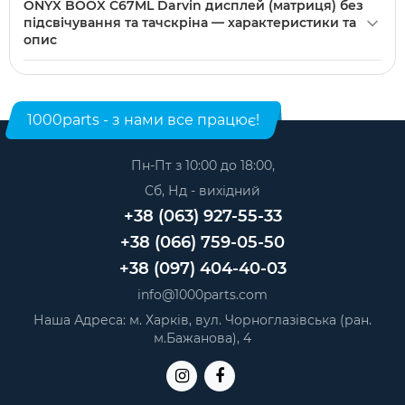
ONYX BOOX C67ML Darvin дисплей (матриця) без
підсвічування та тачскріна можна купити в нашому
підсвічування та тачскріна — характеристики та
інтернет-магазині. Категорія:
Екрани для електронних
опис
книг
.
Модель: ONYX BOOX C67ML Darvin. Категорія:
Екрани для
електронних книг
. Виробник: Другие.
1000parts - з нами все працює!
Пн-Пт з 10:00 до 18:00,
Сб, Нд - вихідний
+38 (063) 927-55-33
+38 (066) 759-05-50
+38 (097) 404-40-03
info@1000parts.com
Наша Адреса: м. Харків, вул. Чорноглазівська (ран.
м.Бажанова), 4