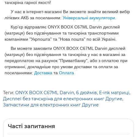
тачскріна гарної якості!
У нас в інтернет-магазині Ви зможете знайти великий вибір
літієвих АКБ за посиланням:
Універсальні акумулятори.
Кур'єр відправляє ONYX BOOX C67ML Darvin дисплей
(матриця) без підсвічування та тачскріна транспортними
компаніями "Укрпошта" та "Нова пошта" по всій Україні.
Ви можете замовити ONYX BOOX C67ML Darvin дисплей
(матриця) без підсвічування та тачскріна у нас в магазині за
передоплатою на рахунок "Приватбанку", або з оплатою при
отриманні, докладніше про умови доставки та оплати за
посиланнями:
Доставка
та
Оплата
Теги:
ONYX BOOX C67ML Darvin
,
6 дюймів
,
E-ink матриці
,
Дисплеї без тачскріна для електронних книг Другие
,
Запчастини для електронних книг Другие
Часті запитання