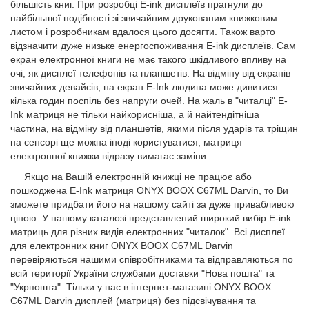
більшість книг. При розробці E-ink дисплеїв прагнули до
найбільшої подібності зі звичайним друкованим книжковим
листом і розробникам вдалося цього досягти. Також варто
відзначити дуже низьке енергоспоживання E-ink дисплеїв. Сам
екран електронної книги не має такого шкідливого впливу на
очі, як дисплеї телефонів та планшетів. На відміну від екранів
звичайних девайсів, на екран E-Ink людина може дивитися
кілька годин поспіль без напруги очей. На жаль в "читалці" E-
Ink матриця не тільки найкорисніша, а й найтендітніша
частина, на відміну від планшетів, якими після ударів та тріщин
на сенсорі ще можна іноді користуватися, матриця
електронної книжки відразу вимагає заміни.
Якщо на Вашій електронній книжці не працює або
пошкоджена E-Ink матриця ONYX BOOX C67ML Darvin, то Ви
зможете придбати його на нашому сайті за дуже привабливою
ціною. У нашому каталозі представлений широкий вибір E-ink
матриць для різних видів електронних "читалок". Всі дисплеї
для електронних книг ONYX BOOX C67ML Darvin
перевіряються нашими співробітниками та відправляються по
всій території України службами доставки "Нова пошта" та
"Укрпошта". Тільки у нас в інтернет-магазині ONYX BOOX
C67ML Darvin дисплей (матриця) без підсвічування та