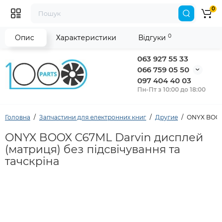
0
0
Опис
Характеристики
Відгуки
063 927 55 33
066 759 05 50
097 404 40 03
Пн-Пт з 10:00 до 18:00
Головна
Запчастини для електронних книг
Другие
ONYX BOOX 
ONYX BOOX C67ML Darvin дисплей
(матриця) без підсвічування та
тачскріна