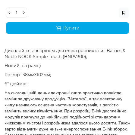
Купити
Дисплей із тачскріном для електронних книг Barnes &
Noble NOOK Simple Touch (BNRV300);
Новий, на рамці
Розмір 138ммХ102мм;
6" дюймів;
На сьогоднішній день електронні книги практично повністю
замінили друковану продукцію. "Читалка", а так електронну
книгу називають основна частина користувачів, з легкістю
замінить велику кількість книг. При розробці E-ink дисплейних
модулів прагнули до найбільшої подібності зі стандартним
книжковим листом і розробникам вдалося цього досягти. Також
варто відзначити дуже низьке енергоспоживання E-ink зборок.