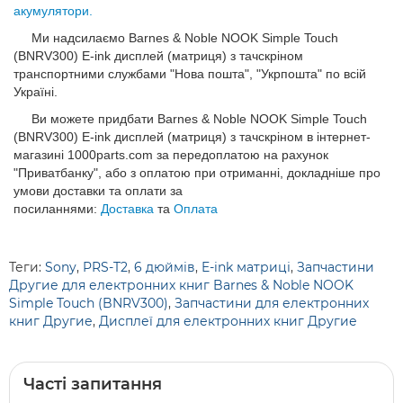
акумулятори.
Ми надсилаємо Barnes & Noble NOOK Simple Touch
(BNRV300) E-ink дисплей (матриця) з тачскріном
транспортними службами "Нова пошта", "Укрпошта" по всій
Україні.
Ви можете придбати Barnes & Noble NOOK Simple Touch
(BNRV300) E-ink дисплей (матриця) з тачскріном в інтернет-
магазині 1000parts.com за передоплатою на рахунок
"Приватбанку", або з оплатою при отриманні, докладніше про
умови доставки та оплати за
посиланнями:
Доставка
та
Оплата
Теги:
Sony
,
PRS-T2
,
6 дюймів
,
E-ink матриці
,
Запчастини
Другие для електронних книг Barnes & Noble NOOK
Simple Touch (BNRV300)
,
Запчастини для електронних
книг Другие
,
Дисплеї для електронних книг Другие
Часті запитання