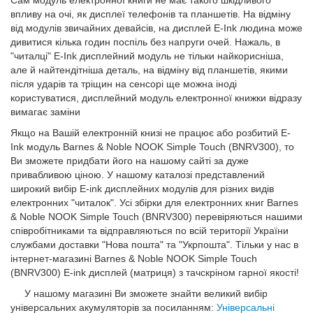
Сам модуль електронної книги не має такого шкідливого
впливу на очі, як дисплеї телефонів та планшетів. На відміну
від модулів звичайних девайсів, на дисплей E-Ink людина може
дивитися кілька годин поспіль без напруги очей. Нажаль, в
"читалці" E-Ink дисплейний модуль не тільки найкорисніша,
але й найтендітніша деталь, на відміну від планшетів, якими
після ударів та тріщин на сенсорі ще можна іноді
користуватися, дисплейний модуль електронної книжки відразу
вимагає заміни
Якщо на Вашій електронній книзі не працює або розбитий E-
Ink модуль Barnes & Noble NOOK Simple Touch (BNRV300), то
Ви зможете придбати його на нашому сайті за дуже
привабливою ціною. У нашому каталозі представлений
широкий вибір E-ink дисплейних модулів для різних видів
електронних "читалок". Усі збірки для електронних книг Barnes
& Noble NOOK Simple Touch (BNRV300) перевіряються нашими
співробітниками та відправляються по всій території України
службами доставки "Нова пошта" та "Укрпошта". Тільки у нас в
інтернет-магазині Barnes & Noble NOOK Simple Touch
(BNRV300) E-ink дисплей (матриця) з тачскріном гарної якості!
У нашому магазині Ви зможете знайти великий вибір
універсальних акумуляторів за посиланням:
Універсальні