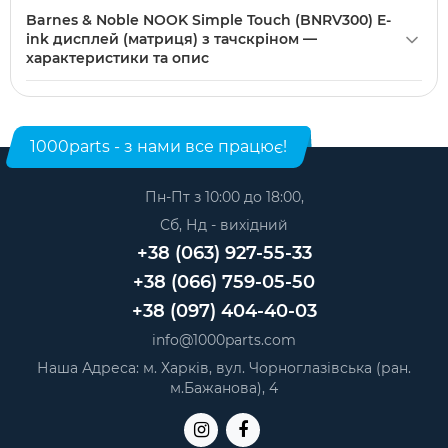
Barnes & Noble NOOK Simple Touch (BNRV300) E-ink
продавця.
Barnes & Noble NOOK Simple Touch (BNRV300) E-
дисплей (матриця) з тачскріном можна купити в нашому
ink дисплей (матриця) з тачскріном —
інтернет-магазині. Категорія:
Дисплейні модулі для
характеристики та опис
електронних книг
.
Модель: Barnes & Noble NOOK Simple Touch (BNRV300).
Категорія:
Дисплейні модулі для електронних книг
.
Виробник: Другие.
1000parts - з нами все працює!
Пн-Пт з 10:00 до 18:00,
Сб, Нд - вихідний
+38 (063) 927-55-33
+38 (066) 759-05-50
+38 (097) 404-40-03
info@1000parts.com
Наша Адреса: м. Харків, вул. Чорноглазівська (ран.
м.Бажанова), 4