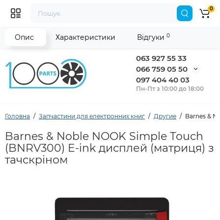
0
0
Опис
Характеристики
Відгуки
063 927 55 33
066 759 05 50
097 404 40 03
Пн-Пт з 10:00 до 18:00
Головна
Запчастини для електронних книг
Другие
Barnes & N
Barnes & Noble NOOK Simple Touch
(BNRV300) E-ink дисплей (матриця) з
тачскріном