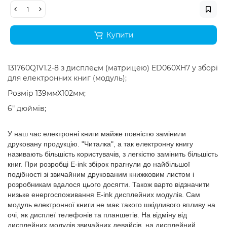
Купити
131760Q1V1.2-8 з дисплеєм (матрицею) ED060XH7 у зборі
для електронних книг (модуль);
Розмір 139ммХ102мм;
6" дюймів;
У наш час електронні книги майже повністю замінили
друковану продукцію. "Читалка", а так електронну книгу
називають більшість користувачів, з легкістю замінить більшість
книг. При розробці E-ink збірок прагнули до найбільшої
подібності зі звичайним друкованим книжковим листом і
розробникам вдалося цього досягти. Також варто відзначити
низьке енергоспоживання E-ink дисплейних модулів. Сам
модуль електронної книги не має такого шкідливого впливу на
очі, як дисплеї телефонів та планшетів. На відміну від
дисплейних модулів звичайних девайсів, на дисплейний