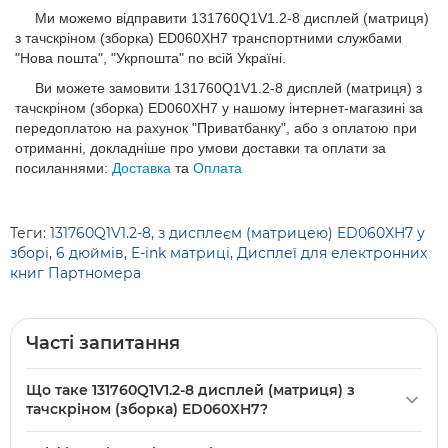
Ми можемо відправити 131760Q1V1.2-8 дисплей (матриця)
з тачскріном (зборка) ED060XH7 транспортними службами
"Нова пошта", "Укрпошта" по всій Україні.
Ви можете замовити 131760Q1V1.2-8 дисплей (матриця) з
тачскріном (зборка) ED060XH7 у нашому інтернет-магазині за
передоплатою на рахунок "Приватбанку", або з оплатою при
отриманні, докладніше про умови доставки та оплати за
посиланнями:
Доставка
та
Оплата
Теги:
131760Q1V1.2-8
,
з дисплеєм (матрицею) ED060XH7 у
зборі
,
6 дюймів
,
E-ink матриці
,
Дисплеї для електронних
книг Партномера
Часті запитання
Що таке 131760Q1V1.2-8 дисплей (матриця) з
тачскріном (зборка) ED060XH7?
131760Q1V1.2-8 дисплей (матриця) з тачскріном (зборка)