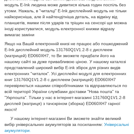
модуль E-Ink людина може дивитися кілька годин поспіль без
утоми. Нажаль, в "читалці" E-Ink дисплейний модуль не тільки
найкорисніша, але й найтендітніша деталь, на відміну від
планшетів, якими після ударів та тріщин на сенсорі ще можна
іноді користуватися, модуль електронної книжки відразу
вимагає заміни
Якщо на Вашій електронній книзі не працює або пошкоджений
E-Ink дисплейний модуль 131760Q1V1.2-8 с дисплеем
(матрицей) ED060XH7, то Ви зможете придбати його на
нашому сайті за дуже привабливою ціною. У нашому каталозі
представлений широкий вибір E-ink збірок для різних видів
електронних "читалок". Усі дисплейні модулі для електронних
книг 131760Q1V1.2-8 с дисплеем (матрицей) ED060XH7
перевіряються нашими співробітниками та відправляються по
всій території України службами доставки "Нова пошта" та
"Укрпошта". Тільки у нас в інтернет-магазині 131760Q1V1.2-8
дисплей (матриця) з тачскріном (зборка) ED060XH7 гарної
якості!
У нашому інтернет-магазині Ви зможете знайти великий
вибір універсальних акумуляторів за посиланням:
Універсальні
акумулятори.