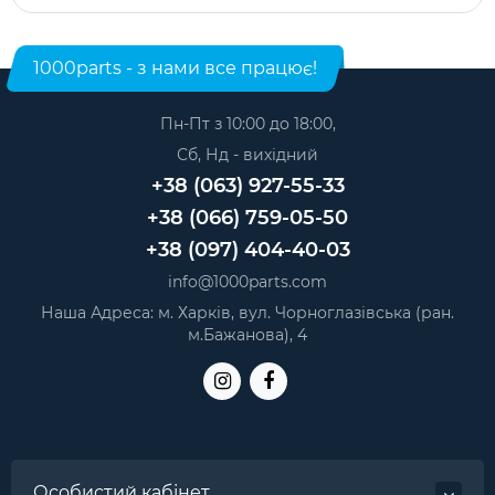
Модель: 131760Q1V1.2-8 с дисплеем (матрицей) ED060XH7.
Категорія:
Дисплейні модулі для електронних книг
.
Виробник: Партномера.
1000parts - з нами все працює!
Пн-Пт з 10:00 до 18:00,
Сб, Нд - вихідний
+38 (063) 927-55-33
+38 (066) 759-05-50
+38 (097) 404-40-03
info@1000parts.com
Наша Адреса: м. Харків, вул. Чорноглазівська (ран.
м.Бажанова), 4
Особистий кабінет