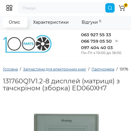
0
0
Опис
Характеристики
Відгуки
063 927 55 33
066 759 05 50
097 404 40 03
Пн-Пт з 10:00 до 18:00
Головна
Запчастини для електронних книг
Партномера
13176
131760Q1V1.2-8 дисплей (матриця) з
тачскріном (зборка) ED060XH7