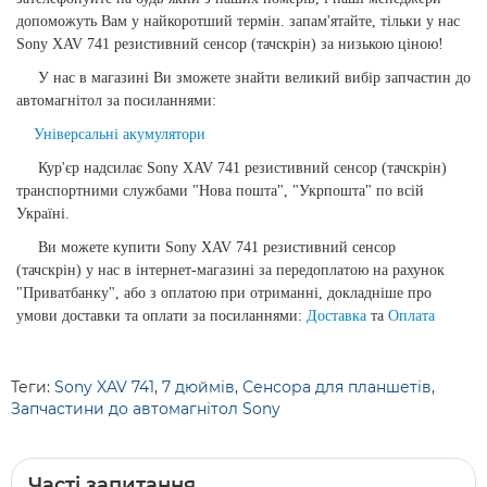
допоможуть Вам у найкоротший термін. запам'ятайте, тільки у нас
Sony XAV 741 резистивний сенсор (тачскрін) за низькою ціною!
У нас в магазині Ви зможете знайти великий вибір запчастин до
автомагнітол за посиланнями:
Універсальні акумулятори
Кур'єр надсилає Sony XAV 741 резистивний сенсор (тачскрін)
транспортними службами "Нова пошта", "Укрпошта" по всій
Україні.
Ви можете купити Sony XAV 741 резистивний сенсор
(тачскрін) у нас в інтернет-магазині за передоплатою на рахунок
"Приватбанку", або з оплатою при отриманні, докладніше про
умови доставки та оплати за посиланнями:
Доставка
та
Оплата
Теги:
Sony XAV 741
,
7 дюймів
,
Сенсора для планшетів
,
Запчастини до автомагнітол Sony
Часті запитання