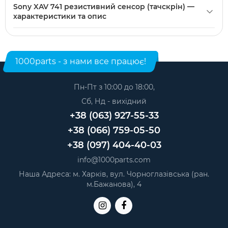
Sony XAV 741 резистивний сенсор (тачскрін) можна
шлейфу може відрізнятися від фото — це впливає на
кріплення перед встановленням.
Sony XAV 741 резистивний сенсор (тачскрін) —
купити в нашому інтернет-магазині. Категорія:
можливість підключення без подовжувачів чи
характеристики та опис
Резистивні сенсори для GPS та магнітол
.
доопрацювань.
Модель: Sony XAV 741. Категорія:
Резистивні сенсори для
GPS та магнітол
. Виробник: Sony.
1000parts - з нами все працює!
Пн-Пт з 10:00 до 18:00,
Сб, Нд - вихідний
+38 (063) 927-55-33
+38 (066) 759-05-50
+38 (097) 404-40-03
info@1000parts.com
Наша Адреса: м. Харків, вул. Чорноглазівська (ран.
м.Бажанова), 4