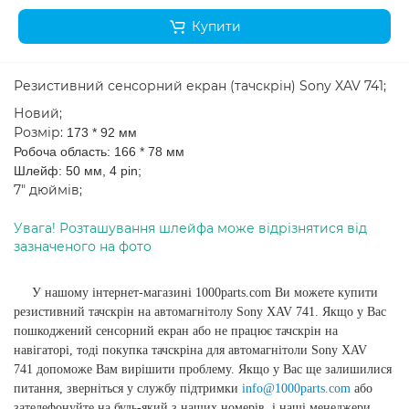
Купити
Резистивний сенсорний екран (тачскрін) Sony XAV 741;
Новий;
Розмір:
173 * 92
мм
Робоча область:
166 * 78 мм
Шлейф: 50 мм, 4 pin;
7" дюймів;
Увага! Розташування шлейфа може відрізнятися від
зазначеного на фото
У нашому інтернет-магазині 1000parts.com Ви можете купити
резистивний тачскрін на автомагнітолу Sony XAV 741. Якщо у Вас
пошкоджений сенсорний екран або не працює тачскрін на
навігаторі, тоді покупка тачскріна для автомагнітоли Sony XAV
741 допоможе Вам вирішити проблему. Якщо у Вас ще залишилися
питання, зверніться у службу підтримки
info@1000parts.com
або
зателефонуйте на будь-який з наших номерів, і наші менеджери