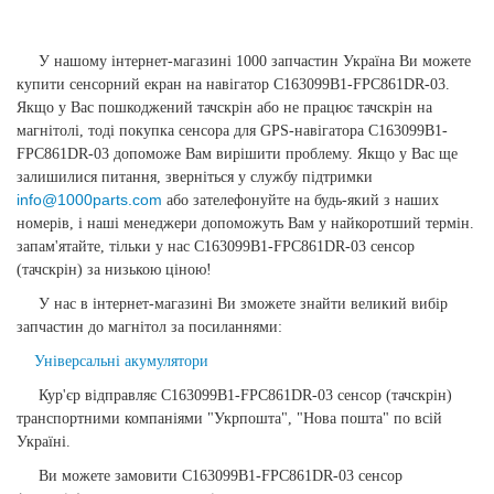
У нашому інтернет-магазині 1000 запчастин Україна Ви можете
купити сенсорний екран на навігатор C163099B1-FPC861DR-03.
Якщо у Вас пошкоджений тачскрін або не працює тачскрін на
магнітолі, тоді покупка сенсора для GPS-навігатора C163099B1-
FPC861DR-03 допоможе Вам вирішити проблему. Якщо у Вас ще
залишилися питання, зверніться у службу підтримки
info@1000parts.com
або зателефонуйте на будь-який з наших
номерів, і наші менеджери допоможуть Вам у найкоротший термін.
запам'ятайте, тільки у нас C163099B1-FPC861DR-03 сенсор
(тачскрін) за низькою ціною!
У нас в інтернет-магазині Ви зможете знайти великий вибір
запчастин до магнітол за посиланнями:
Універсальні акумулятори
Кур'єр відправляє C163099B1-FPC861DR-03 сенсор (тачскрін)
транспортними компаніями "Укрпошта", "Нова пошта" по всій
Україні.
Ви можете замовити C163099B1-FPC861DR-03 сенсор