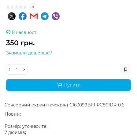
0
В наявності
350 грн.
Знайшли дешевше?
Купити
Сенсорний екран (тачскрін) C163099B1-FPC861DR-03;
Новий;
Розмір: уточнюйте;
7 дюймів;