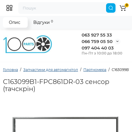
0
0
Опис
Відгуки
063 927 55 33
066 759 05 50
097 404 40 03
Пн-Пт з 10:00 до 18:00
Головна
Запчастини для автомагнітол
Партномера
C163099B1-
C163099B1-FPC861DR-03 сенсор
(тачскрін)