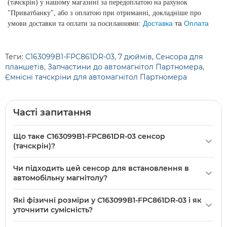
(тачскрін) у нашому магазині за передоплатою на рахунок
"Приватбанку", або з оплатою при отриманні, докладніше про
Доставка
та
Оплата
умови доставки та оплати за посиланнями:
Теги:
C163099B1-FPC861DR-03
,
7 дюймів
,
Сенсора для
планшетів
,
Запчастини до автомагнітол Партномера
,
Ємнісні тачскріни для автомагнітол Партномера
Часті запитання
Що таке C163099B1-FPC861DR-03 сенсор
(тачскрін)?
C163099B1-FPC861DR-03 сенсор (тачскрін) — це 7"
Чи підходить цей сенсор для встановлення в
сенсорний екран для планшетів та автомагнітол моделі
автомобільну магнітолу?
C163099B1-FPC861DR-03, новий компонент для заміни
Так, товар віднесений до «
Запчастини для автомагнітол
»,
пошкодженого тачскріна. Підходить для пристроїв із
Які фізичні розміри у C163099B1-FPC861DR-03 і як
тож сенсор C163099B1-FPC861DR-03 призначений для
форм-фактором 7 дюймів; уточнюйте точний розмір і
уточнити сумісність?
використання в сумісних автомагнітолах і планшетних
сумісність перед установкою.
В описі зазначено орієнтовний розмір — 7" дюймів; точні