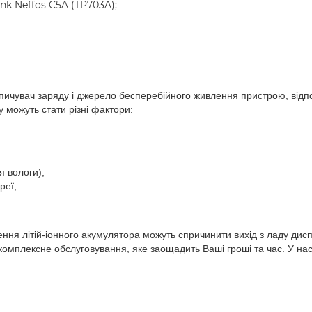
k Neffos C5A (TP703A);
пичувач заряду і джерело бесперебійного живлення пристрою, відп
у можуть стати різні фактори:
я вологи);
реї;
ня літій-іонного акумулятора можуть спричинити вихід з ладу дисп
мплексне обслуговування, яке заощадить Ваші гроші та час. У нас 