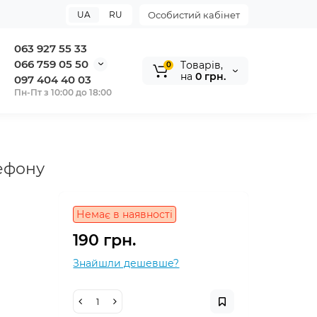
UA
RU
Особистий кабінет
063 927 55 33
066 759 05 50
Tоварів,
0
на
0 грн.
097 404 40 03
Пн-Пт з 10:00 до 18:00
лефону
Немає в наявності
190 грн.
Знайшли дешевше?