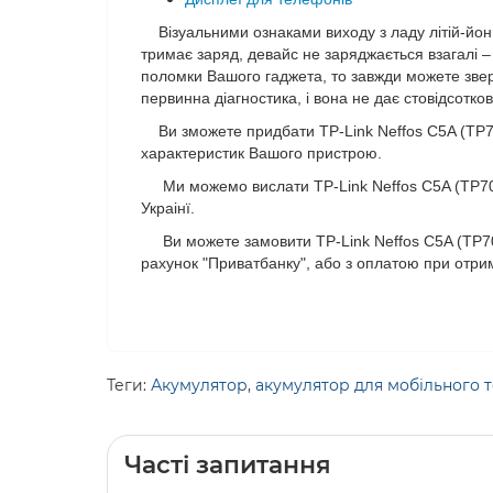
Візуальними ознаками виходу з ладу літій-йон 
тримає заряд, девайс не заряджається взагалі –
поломки Вашого гаджета, то завжди можете зверн
первинна діагностика, і вона не дає стовідсотко
Ви зможете придбати TP-Link Neffos C5A (TP70
характеристик Вашого пристрою.
Ми можемо вислати TP-Link Neffos C5A (TP703
Украінї.
Ви можете замовити TP-Link Neffos C5A (TP703
рахунок "Приватбанку", або з оплатою при отри
Теги:
Акумулятор
,
акумулятор для мобільного 
Часті запитання