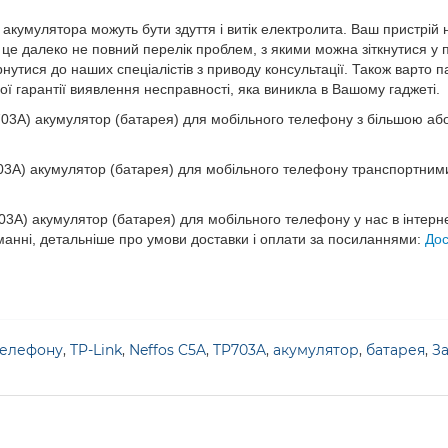
акумулятора можуть бути здуття і витік електролита. Ваш пристрій 
 це далеко не повний перелік проблем, з якими можна зіткнутися у п
утися до наших спеціалістів з приводу консультації. Також варто п
вої гарантії виявлення несправності, яка виникла в Вашому гаджеті.
3A) акумулятор (батарея) для мобільного телефону з більшою або 
A) акумулятор (батарея) для мобільного телефону транспортними 
A) акумулятор (батарея) для мобільного телефону у нас в інтерн
манні, детальніше про умови доставки і оплати за посиланнями:
Дос
телефону
,
TP-Link
,
Neffos C5A
,
TP703A
,
акумулятор
,
батарея
,
За