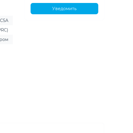
Уведомить
 C5A
PRC)
ером