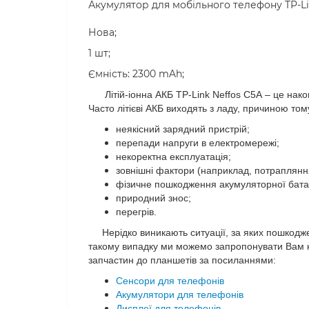
Акумулятор для мобільного телефону TP-Lin
Нова;
1 шт;
Ємність: 2300 mAh;
Літій-іонна АКБ
TP-Link Neffos C5A
– це нако
Часто літієві АКБ виходять з ладу, причиною том
неякісний зарядний пристрій;
перепади напруги в електромережі;
некоректна експлуатація;
зовнішні фактори (наприклад, потраплянн
фізичне пошкодження акумуляторної бата
природний знос;
перегрів.
Нерідко виникають ситуації, за яких пошкоджен
такому випадку ми можемо запропонувати Вам ко
запчастин до планшетів за посиланнями:
Сенсори для телефонів
Акумулятори для телефонів
Дисплеї для телефонів