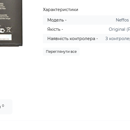
Характеристики
Модель -
Neffos
Якість -
Original (
Наявність контролера -
З контрол
Переглянути все
0
и