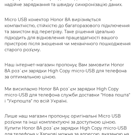
надійне заряджання та швидку синхронізацію даних.
Micro USB конектор Honor 8A вирізняється
компактністю, стійкістю до багаторазового підключення
та захистом від перегріву. Таке рішення ідеально
підходить для відновлення працездатності вашого
пристрою після зношення чи механічного пошкодження
старого розʼєму.
Наш інтернет-магазин пропонує Вам замовити Honor
8A роз`єм зарядки High Copy micro-USB для телефона
за оптимальною ціною.
Ми висилаємо Honor 8A роз`єм зарядки High Copy
micro-USB для телефона служби доставки "Нова пошта"
і "Укрпошта" по всій Україні.
Лише наш магазин пропонує оригінальні Micro USB
розʼєми та інші комплектуючі за доступною ціною.
Купити Honor 8A роз`єм зарядки High Copy micro-USB
для телефона у Харкові можна за адресою, вказаною на