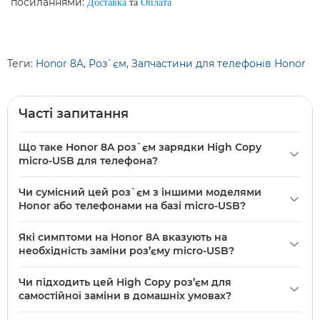
посиланнями:
Доставка
та
Оплата
Теги:
Honor 8A
,
Роз`єм
,
Запчастини для телефонів Honor
Часті запитання
Що таке Honor 8A роз`єм зарядки High Copy
micro-USB для телефона?
Honor
8A роз`єм зарядки High Copy micro-USB для
Чи сумісний цей роз`єм з іншими моделями
телефона — це змінний порт живлення та передачі
Honor або телефонами на базі micro-USB?
даних, сумісний з моделлю Honor 8A. Виконаний у якості
У описі вказано сумісність лише з моделлю Honor 8A;
High Copy для заміни оригінального гнізда при
Які симптоми на Honor 8A вказують на
інформації про інші моделі немає. Перед покупкою
неполадках, відновлює зарядку та підключення USB.
необхідність заміни роз’єму micro-USB?
перевірте конструкцію роз’єму й розташування контактів
Типові ознаки — телефон не заряджається або зарядка
на вашому телефоні для механічної та електричної
Чи підходить цей High Copy роз’єм для
переривається при фіксації кабелю, не визначається по
сумісності.
самостійної заміни в домашніх умовах?
USB при підключенні до комп’ютера, а також механічні
Технічно заміну можна виконати самостійно, але