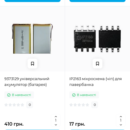
9373129 універсальний
IP2163 мікросхема (чіп) для
акумулятор (батарея)
павербанка
В наявності
В наявності
0
0
410 грн.
17 грн.