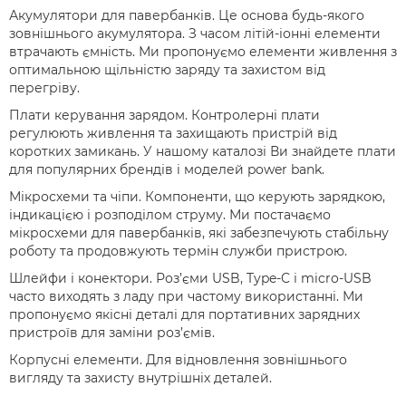
Акумулятори для павербанків. Це основа будь-якого
зовнішнього акумулятора. З часом літій-іонні елементи
втрачають ємність. Ми пропонуємо елементи живлення з
оптимальною щільністю заряду та захистом від
перегріву.
Плати керування зарядом. Контролерні плати
регулюють живлення та захищають пристрій від
коротких замикань. У нашому каталозі Ви знайдете плати
для популярних брендів і моделей power bank.
Мікросхеми та чіпи. Компоненти, що керують зарядкою,
індикацією і розподілом струму. Ми постачаємо
мікросхеми для павербанків, які забезпечують стабільну
роботу та продовжують термін служби пристрою.
Шлейфи і конектори. Роз’єми USB, Type-C і micro-USB
часто виходять з ладу при частому використанні. Ми
пропонуємо якісні деталі для портативних зарядних
пристроїв для заміни роз’ємів.
Корпусні елементи. Для відновлення зовнішнього
вигляду та захисту внутрішніх деталей.