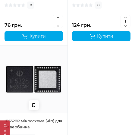
0
0
76 грн.
124 грн.
Купити
Купити
IP5328P мікросхема (чіп) для
Фильтр
павербанка