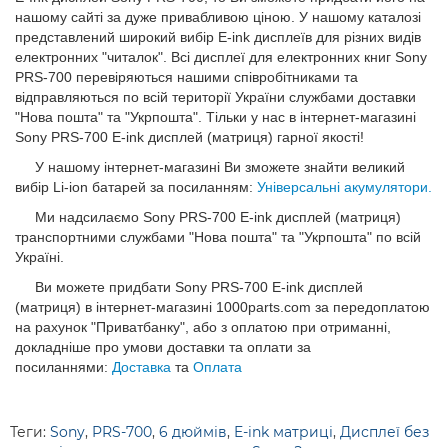
нашому сайті за дуже привабливою ціною. У нашому каталозі
представлений широкий вибір E-ink дисплеїв для різних видів
електронних "читалок". Всі дисплеї для електронних книг Sony
PRS-700 перевіряються нашими співробітниками та
відправляються по всій території України службами доставки
"Нова пошта" та "Укрпошта". Тільки у нас в інтернет-магазині
Sony PRS-700 E-ink дисплей (матриця) гарної якості!
У нашому інтернет-магазині Ви зможете знайти великий
вибір Li-ion батарей за посиланням:
Універсальні акумулятори.
Ми надсилаємо Sony PRS-700 E-ink дисплей (матриця)
транспортними службами "Нова пошта" та "Укрпошта" по всій
Україні.
Ви можете придбати Sony PRS-700 E-ink дисплей
(матриця) в інтернет-магазині 1000parts.com за передоплатою
на рахунок "Приватбанку", або з оплатою при отриманні,
докладніше про умови доставки та оплати за
посиланнями:
Доставка
та
Оплата
Теги:
Sony
,
PRS-700
,
6 дюймів
,
E-ink матриці
,
Дисплеї без