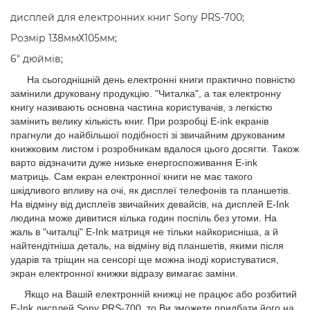
дисплей для електронних книг Sony PRS-700;
Розмір 138ммХ105мм;
6" дюймів;
На сьогоднішній день електронні книги практично повністю
замінили друковану продукцію. "Читалка", а так електронну
книгу називають основна частина користувачів, з легкістю
замінить велику кількість книг. При розробці E-ink екранів
прагнули до найбільшої подібності зі звичайним друкованим
книжковим листом і розробникам вдалося цього досягти. Також
варто відзначити дуже низьке енергоспоживання E-ink
матриць. Сам екран електронної книги не має такого
шкідливого впливу на очі, як дисплеї телефонів та планшетів.
На відміну від дисплеїв звичайних девайсів, на дисплей E-Ink
людина може дивитися кілька годин поспіль без утоми. На
жаль в "читалці" E-Ink матриця не тільки найкорисніша, а й
найтендітніша деталь, на відміну від планшетів, якими після
ударів та тріщин на сенсорі ще можна іноді користуватися,
экран електронної книжки відразу вимагає заміни.
Якщо на Вашій електронній книжці не працює або розбитий
E-Ink дисплей Sony PRS-700, то Ви зможете придбати його на