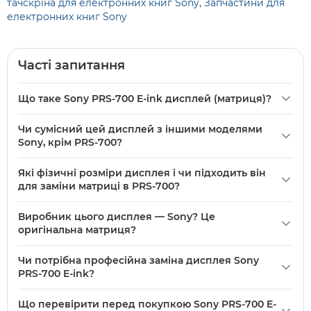
тачскріна для електронних книг Sony
,
Запчастини для
електронних книг Sony
Часті запитання
Що таке Sony PRS-700 E-ink дисплей (матриця)?
Sony
PRS-700 E-ink дисплей (матриця) — це запасний
Чи сумісний цей дисплей з іншими моделями
екран E-ink для електронних книг Sony PRS-700. Панель
Sony, крім PRS-700?
має розмір 138 мм × 105 мм і діагональ 6", належить до
У картці товару вказано, що
Sony PRS-700 E-ink дисплей
категорії «
Дисплеї для електронних книг
» і призначена
Які фізичні розміри дисплея і чи підходить він
(матриця)
призначений для моделі PRS-700. Сумісність з
для заміни матриці в цій моделі.
для заміни матриці в PRS-700?
іншими моделями не зазначена, тому перед покупкою
У
Sony PRS-700 E-ink дисплей (матриця)
вказано розмір
звірте модель вашого пристрою з PRS-700.
Виробник цього дисплея — Sony? Це
138 мм × 105 мм і діагональ 6". Якщо ці параметри
оригінальна матриця?
збігаються з вашим екраном, панель підходить для
У описі товару вказано виробника — Sony і модель PRS-
заміни в електронній книзі Sony PRS-700.
Чи потрібна професійна заміна дисплея Sony
700, тобто товар позиціонується як дисплей для Sony PRS-
PRS-700 E-ink?
700. У картці немає додаткової інформації про
Заміна екрана
Sony PRS-700 E-ink дисплей (матриця)
оригінальність або пакування, уточнюйте за потреби у
Що перевірити перед покупкою Sony PRS-700 E-