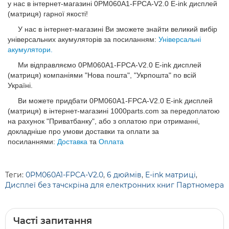
у нас в інтернет-магазині 0PM060A1-FPCA-V2.0 E-ink дисплей
(матриця) гарної якості!
У нас в інтернет-магазині Ви зможете знайти великий вибір
універсальних акумуляторів за посиланням:
Універсальні
акумулятори.
Ми відправляємо 0PM060A1-FPCA-V2.0 E-ink дисплей
(матриця) компаніями "Нова пошта", "Укрпошта" по всій
Україні.
Ви можете придбати 0PM060A1-FPCA-V2.0 E-ink дисплей
(матриця) в інтернет-магазині 1000parts.com за передоплатою
на рахунок "Приватбанку", або з оплатою при отриманні,
докладніше про умови доставки та оплати за
посиланнями:
Доставка
та
Оплата
Теги:
0PM060A1-FPCA-V2.0
,
6 дюймів
,
E-ink матриці
,
Дисплеї без тачскріна для електронних книг Партномера
Часті запитання