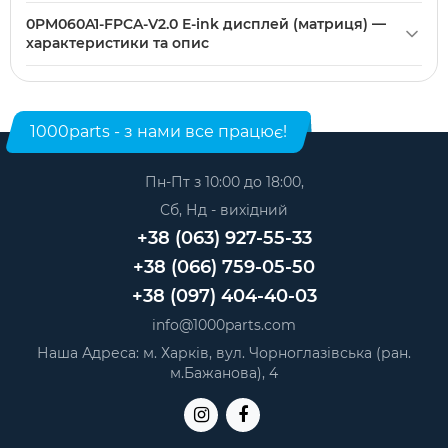
0PM060A1-FPCA-V2.0 E-ink дисплей (матриця) можна
дані в описі — збіг цих параметрів допоможе відрізнити
0PM060A1-FPCA-V2.0 E-ink дисплей (матриця) —
купити в нашому інтернет-магазині. Категорія:
Екрани
оригінал від подібних 6" E-ink матриць.
характеристики та опис
для електронних книг
.
Модель: 0PM060A1-FPCA-V2.0. Категорія:
Екрани для
електронних книг
. Виробник: Партномера.
1000parts - з нами все працює!
Пн-Пт з 10:00 до 18:00,
Сб, Нд - вихідний
+38 (063) 927-55-33
+38 (066) 759-05-50
+38 (097) 404-40-03
info@1000parts.com
Наша Адреса: м. Харків, вул. Чорноглазівська (ран.
м.Бажанова), 4