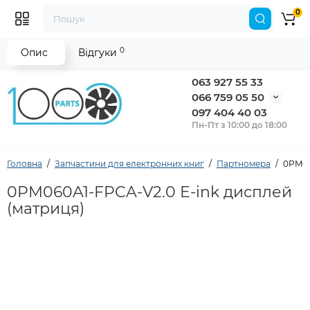
0
0
Опис
Відгуки
063 927 55 33
066 759 05 50
097 404 40 03
Пн-Пт з 10:00 до 18:00
Головна
Запчастини для електронних книг
Партномера
0PM06
0PM060A1-FPCA-V2.0 E-ink дисплей
(матриця)