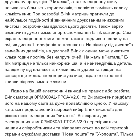
друковану продукцію. "Читалка", а так електронну книгу
називають більшість користувачів, з легкістю замінить велику
кількість книг. При розробці E-ink матриць прагнули до
найбільшої подібності зі звичайним друкованим книжковим
листом і розробникам вдалося цього досягти. Також варто
відзначити дуже низьке енергоспоживання E-ink матриць. Сам
екран електронної книги не має такого шкідливого впливу на
очі, як дисплеї телефонів та планшетів. На відміну від дисплеїв
звичайних девайсів, на дисплей E-Ink людина може дивитися
кілька годин поспіль без напруги очей. На жаль в "читалці" E-
Ink матриця не тільки найкорисніша, а й найтендітніша деталь,
на відміну від планшетів, якими після ударів та тріщин на
сенсорі ще можна іноді користуватися, экран електронної
книжки відразу вимагає заміни.
Якщо на Вашій електронній книжці не працює або розбита
E-Ink матриця 0PM060A1-FPCA-V2.0, то Ви зможете придбати
його на нашому сайті за дуже привабливою ціною. У нашому
каталозі представлений широкий вибір E-ink дисплеїв для
різних видів електронних "читалок". Всі екрани для
електронних книг 0PM060A1-FPCA-V2.0 перевіряються
нашими співробітниками та відправляються по всій території
України службами доставки "Нова пошта" та "Укрпошта". Тільки