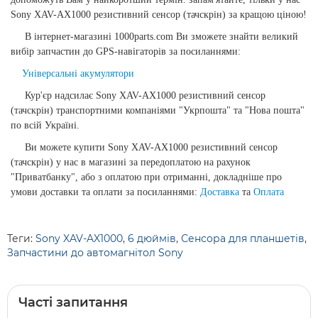
Sony XAV-AX1000 резистивний сенсор (тачскрін) за кращою ціною!
В інтернет-магазині 1000parts.com Ви зможете знайти великий
вибір запчастин до GPS-навігаторів за посиланнями:
Універсальні акумулятори
Кур'єр надсилає Sony XAV-AX1000 резистивний сенсор
(тачскрін) транспортними компаніями "Укрпошта" та "Нова пошта"
по всій Україні.
Ви можете купити Sony XAV-AX1000 резистивний сенсор
(тачскрін) у нас в магазині за передоплатою на рахунок
"Приватбанку", або з оплатою при отриманні, докладніше про
умови доставки та оплати за посиланнями:
Доставка
та
Оплата
Теги:
Sony XAV-AX1000
,
6 дюймів
,
Сенсора для планшетів
,
Запчастини до автомагнітол Sony
Часті запитання