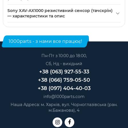
141×80 мм, шлейф 55 мм, 4 pin). Він може не підходити до
Sony XAV-AX1000 резистивний сенсор (тачскрін) можна
інших моделей Sony з відмінними розмірами або
Sony XAV-AX1000 резистивний сенсор (тачскрін)
купити в нашому інтернет-магазині. Категорія:
конфігурацією шлейфу.
— характеристики та опис
Резистивні сенсори для GPS та магнітол
.
Модель: Sony XAV-AX1000. Категорія:
Резистивні сенсори
для GPS та магнітол
. Виробник: Sony.
1000parts - з нами все працює!
Пн-Пт з 10:00 до 18:00,
Сб, Нд - вихідний
+38 (063) 927-55-33
+38 (066) 759-05-50
+38 (097) 404-40-03
info@1000parts.com
Наша Адреса: м. Харків, вул. Чорноглазівська (ран.
м.Бажанова), 4