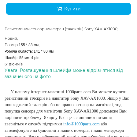
Купити
Резистивний сенсорний екран (тачскрін)
Sony XAV-AX1000;
Новий;
Розмір
155 * 88 мм
;
Робоча область: 141 * 80 мм
Шлейф: 55 мм, 4 pin;
6" дюймів;
Увага! Розташування шлейфа може відрізнятися від
зазначеного на фото
У нашому інтернет-магазині 1000parts.com Ви можете купити
резистивний тачскрін на навігатор Sony XAV-AX1000. Якщо у Вас
пошкоджений тачскрін або не працює сенсор на магнітолі, тоді
покупка сенсора для магнітоли Sony XAV-AX1000 допоможе Вам
вирішити проблему. Якщо у Вас ще залишилися питання,
зверніться у службу підтримки
info@1000parts.com
або
зателефонуйте на будь-який з наших номерів, і наші менеджери
допоможуть Вам у найкоротший термін. запам'ятайте, тільки у нас