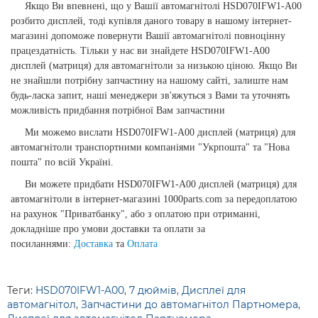
Якщо Ви впевнені, що у Вашії автомагнітолі HSD070IFW1-A00
розбито дисплей, тоді купівля даного товару в нашому інтернет-
магазині допоможе повернути Вашії автомагнітолі повноцінну
працездатність. Тільки у нас ви знайдете HSD070IFW1-A00
дисплей (матриця) для автомагнітоли за низькою ціною. Якщо Ви
не знайшли потрібну запчастину на нашому сайті, залиште нам
будь-ласка запит, наші менеджери зв'яжуться з Вами та уточнять
можливість придбання потрібної Вам запчастини
Ми можемо вислати HSD070IFW1-A00 дисплей (матриця) для
автомагнітоли транспортними компаніями "Укрпошта" та "Нова
пошта" по всій Україні.
Ви можете придбати HSD070IFW1-A00 дисплей (матриця) для
автомагнітоли в інтернет-магазині 1000parts.com за передоплатою
на рахунок "Приватбанку", або з оплатою при отриманні,
докладніше про умови доставки та оплати за
посиланнями:
Доставка
та
Оплата
Теги:
HSD070IFW1-A00
,
7 дюймів
,
Дисплеї для
автомагнітол
,
Запчастини до автомагнітол Партномера
,