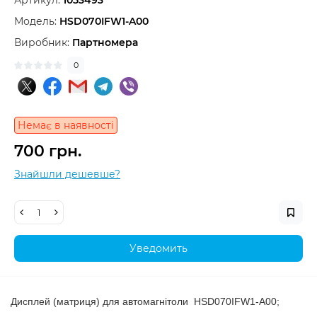
Артикул:
1053493
Модель:
HSD070IFW1-A00
Виробник:
Партномера
0
Немає в наявності
700 грн.
Знайшли дешевше?
Уведомить
Дисплей (матриця) для автомагнітоли
HSD070IFW1-A00;