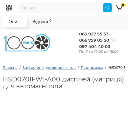
0
0
Опис
Відгуки
063 927 55 33
066 759 05 50
097 404 40 03
Пн-Пт з 10:00 до 18:00
Головна
Запчастини для автомагнітол
Партномера
HSD070IFW
HSD070IFW1-A00 дисплей (матриця)
для автомагнітоли