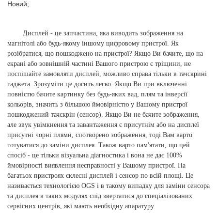
Новий;
Дисплей - це запчастина, яка виводить зображення на
магнітолі або будь-якому іншому цифровому пристрої. Як
розібратися, що пошкоджено на пристрої? Якщо Ви бачите, що на
екрані або зовнішній частині Вашого пристрою є тріщини, не
поспішайте замовляти дисплей, можливо справа тільки в тачскрині
гаджета. Зрозуміти це досить легко. Якщо Ви при включенні
повністю бачите картинку без будь-яких вад, плям та інверсії
кольорів, значить з більшою ймовірністю у Вашому пристрої
пошкоджений тачскрін (сенсор). Якщо Ви не бачите зображення,
але звук увімкнення та завантаження є присутнім або на дисплеї
присутні чорні плями, спотворено зображення, тоді Вам варто
готуватися до заміни дисплея. Також варто пам'ятати, що цей
спосіб - це тільки візуальна діагностика і вона не дає 100%
ймовірності виявлення несправності у Вашому пристрої. На
багатьох пристроях склеєні дисплей і сенсор по всій площі. Це
називається технологією OGS і в такому випадку для заміни сенсора
та дисплея в таких модулях слід звертатися до спеціалізованих
сервісних центрів, які мають необхідну апаратуру.