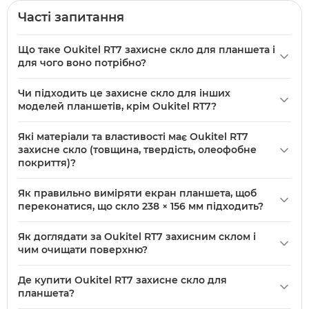
Часті запитання
Що таке Oukitel RT7 захисне скло для планшета і
для чого воно потрібно?
Oukitel
RT7 захисне скло для планшета — це тонка
Чи підходить це захисне скло для інших
захисна поверхня для екрану планшета Oukitel RT7, яка
моделей планшетів, крім Oukitel RT7?
зменшує ризик подряпин і пошкоджень. Розмір скла 238
Скло призначене для моделі Oukitel RT7 з розмірами 238
× 156 мм, нове і підійде для моделі RT7.
Які матеріали та властивості має Oukitel RT7
× 156 мм; сумісність з іншими моделями залежить від збігу
захисне скло (товщина, твердість, олеофобне
габаритів та розташування функцій екрану. Перед
покриття)?
покупкою порівняйте розміри корпусу та вирізи екрана
У описі зазначено лише, що це захисне скло для
іншої моделі з зазначеними розмірами.
Як правильно виміряти екран планшета, щоб
планшета Oukitel RT7 та його розмір 238 × 156 мм;
переконатися, що скло 238 × 156 мм підходить?
додаткові технічні параметри (товщина, рівень твердості,
Виміряйте видиму площу екрана по горизонталі та
олеофобне покриття) у наданих даних відсутні. Якщо
Як доглядати за Oukitel RT7 захисним склом і
вертикалі без рамки — порівняйте з розміром захисного
потрібні ці характеристики, уточніть у продавця перед
чим очищати поверхню?
скла 238 × 156 мм. Також перевірте розташування камер
покупкою.
Для догляду використовуйте м’яку безворсову тканину та
та сенсорних елементів; невідповідність вирізів або країв
Де купити Oukitel RT7 захисне скло для
м’які миючі засоби без агресивних розчинників.
корпуса може вплинути на встановлення.
планшета?
Уникайте сильних ударів по екрану та не застосовуйте