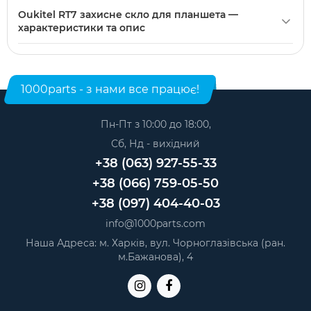
Oukitel RT7 захисне скло для планшета можна купити в
абразивні матеріали, щоб не пошкодити поверхню скла.
Oukitel RT7 захисне скло для планшета —
нашому інтернет-магазині. Категорія:
Захисне скло для
характеристики та опис
планшетів
.
Модель: Oukitel RT7. Категорія:
Захисне скло для
планшетів
. Виробник: Oukitel.
1000parts - з нами все працює!
Пн-Пт з 10:00 до 18:00,
Сб, Нд - вихідний
+38 (063) 927-55-33
+38 (066) 759-05-50
+38 (097) 404-40-03
info@1000parts.com
Наша Адреса: м. Харків, вул. Чорноглазівська (ран.
м.Бажанова), 4