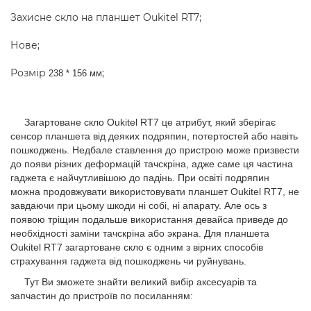
Захисне скло на планшет Oukitel RT7;
Нове;
Розмір
;
238 * 156 мм
Загартоване скло Oukitel RT7 це атрибут, який зберігає
сенсор планшета від деяких подряпин, потертостей або навіть
пошкоджень. Недбале ставлення до пристрою може призвести
до появи різних деформацій тачскріна, адже саме ця частина
гаджета є найчутливішою до падінь. При освіті подряпин
можна продовжувати використовувати планшет Oukitel RT7, не
завдаючи при цьому шкоди ні собі, ні апарату. Але ось з
появою тріщин подальше використання девайса приведе до
необхідності заміни тачскріна або экрана. Для планшета
Oukitel RT7 загартоване скло є одним з вірних способів
страхування гаджета від пошкоджень чи руйнувань.
Тут Ви зможете знайти великий вибір аксесуарів та
запчастин до пристроїв по посиланням: