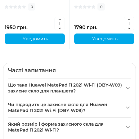
0
0
1950 грн.
1790 грн.
Уведомить
Уведомить
Часті запитання
Що таке Huawei MatePad 11 2021 Wi-Fi (DBY-W09)
захисне скло для планшета?
Huawei
MatePad 11 2021 Wi‑Fi (DBY‑W09) захисне скло для
Чи підходить це захисне скло для Huawei
планшета — це тонке захисне покриття, призначене для
MatePad 11 2021 Wi‑Fi (DBY‑W09)?
моделі Huawei MatePad 11 2021 Wi‑Fi; нове скло має розмір
Так, це захисне скло спеціально розроблене для моделі
248 × 159,5 мм і захищає екран від подряпин та легких
Який розмір і форма захисного скла для
Huawei MatePad 11 2021 Wi‑Fi (DBY‑W09) і має розмір 248 ×
ударів.
MatePad 11 2021 Wi‑Fi?
159,5 мм, що відповідає екрану цієї моделі.