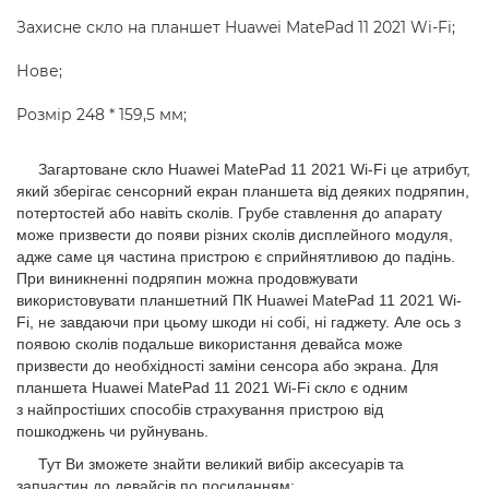
Захисне скло на планшет Huawei MatePad 11 2021 Wi-Fi;
Нове;
Розмір 248 * 159,5 мм;
Загартоване скло Huawei MatePad 11 2021 Wi-Fi це атрибут,
який зберігає сенсорний екран планшета від деяких подряпин,
потертостей або навіть сколів. Грубе ставлення до апарату
може призвести до появи різних сколів дисплейного модуля,
адже саме ця частина пристрою є сприйнятливою до падінь.
При виникненні подряпин можна продовжувати
використовувати планшетний ПК Huawei MatePad 11 2021 Wi-
Fi, не завдаючи при цьому шкоди ні собі, ні гаджету. Але ось з
появою сколів подальше використання девайса може
призвести до необхідності заміни сенсора або экрана. Для
планшета Huawei MatePad 11 2021 Wi-Fi скло є одним
з найпростіших способів страхування пристрою від
пошкоджень чи руйнувань.
Тут Ви зможете знайти великий вибір аксесуарів та
запчастин до девайсів по посиланням: