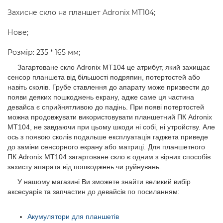
Захисне скло на планшет Adronix MT104;
Нове;
Розмір: 235 * 165 мм;
Загартоване скло Adronix MT104 це атрибут, який захищає
сенсор планшета від більшості подряпин, потертостей або
навіть сколів. Грубе ставлення до апарату може призвести до
появи деяких пошкоджень екрану, адже саме ця частина
девайса є сприйнятливою до падінь. При появі потертостей
можна продовжувати використовувати планшетний ПК Adronix
MT104, не завдаючи при цьому шкоди ні собі, ні утройству. Але
ось з появою сколів подальше експлуатація гаджета приведе
до заміни сенсорного екрану або матриці. Для планшетного
ПК Adronix MT104 загартоване скло є одним з вірних способів
захисту апарата від пошкоджень чи руйнувань.
У нашому магазині Ви зможете знайти великий вибір
аксесуарів та запчастин до девайсів по посиланням:
Акумулятори для планшетів