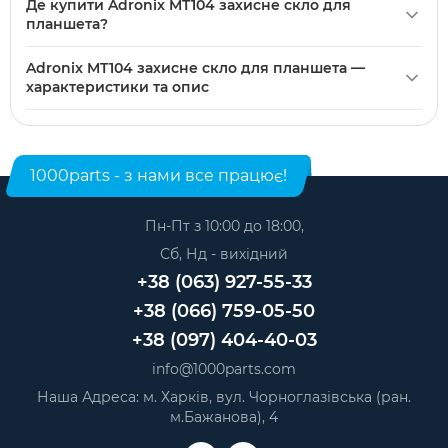
Де купити Adronix MT104 захисне скло для
сумісність з конкретними чохлами або рамками не
планшета?
вказана. Виміряйте видиму частину екрана в чохлі, щоб
Adronix MT104 захисне скло для планшета можна купити
упевнитися, що скло не заважатиме при встановленні.
Adronix MT104 захисне скло для планшета —
в нашому інтернет-магазині. Категорія:
Захисне скло для
характеристики та опис
планшетів
.
Модель: Adronix MT104. Категорія:
Захисне скло для
планшетів
. Виробник: Adronix.
1000parts - з нами все працює!
Пн-Пт з 10:00 до 18:00,
Сб, Нд - вихідний
+38 (063) 927-55-33
+38 (066) 759-05-50
+38 (097) 404-40-03
info@1000parts.com
Наша Адреса: м. Харків, вул. Чорноглазівська (ран.
м.Бажанова), 4