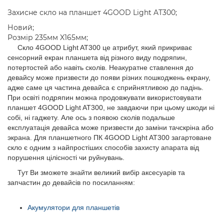
Захисне скло на планшет 4GOOD Light AT300;
Новий;
Розмір 235мм X165мм;
Скло 4GOOD Light AT300 це атрибут, який прикриває
сенсорний екран планшета від різного виду подряпин,
потертостей або навіть сколів. Неакуратне ставлення до
девайсу може призвести до появи різних пошкоджень екрану,
адже саме ця частина девайса є сприйнятливою до падінь.
При освіті подряпин можна продовжувати використовувати
планшет 4GOOD Light AT300, не завдаючи при цьому шкоди ні
собі, ні гаджету. Але ось з появою сколів подальше
експлуатація девайса може призвести до заміни тачскріна або
экрана. Для планшетного ПК 4GOOD Light AT300 загартоване
скло є одним з найпростіших способів захисту апарата від
порушення цілісності чи руйнувань.
Тут Ви зможете знайти великий вибір аксесуарів та
запчастин до девайсів по посиланням:
Акумулятори для планшетів