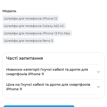
Модель
Шлейфи для телефонів iPhone 12
Шлейфи для телефонів Galaxy A22 4G
Шлейфи для телефонів iPhone 13 Pro Max
Шлейфи для телефонів Reno 3
Шлейфи для телефонів Galaxy A24
Шлейфи для телефонів Galaxy A16
Часті запитання
Шлейфи для телефонів iPhone 8 Plus
Новинки категорії Гнучкі кабелі та дроти для
Шлейфи для телефонів iPhone 11 Pro
смартфонів iPhone 11
Шлейфи для телефонів iPhone 8
iPhone 11 шлейф з кнопками гучності
— 309 грн.
Ціна на Гнучкі кабелі та дроти для смартфонів
Шлейфи для телефонів iPhone 6
iPhone 11
iPhone 11 шлейф роз`єма зарядки та мікрофона
Шлейфи для телефонів iPhone SE 2020
фіолетовий
— 450 грн.
Гнучкі кабелі та дроти для смартфонів iPhone 11: 309 грн.
Шлейфи для телефонів iPhone 13 Mini
iPhone 11 шлейф роз`єма зарядки та мікрофона
— 920 грн. (8)
жовтий
— 450 грн.