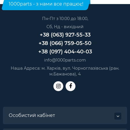
Шлейфи для телефонів iPhone 13 Pro
1000parts - з нами все працює!
iPhone 11 шлейф роз`єма зарядки та мікрофона
Шлейфи для телефонів iPhone 6 Plus
червоний
— 450 грн.
Шлейфи для телефонів iPhone 11 Pro Max
Пн-Пт з 10:00 до 18:00,
iPhone 11 шлейф роз`єма зарядки та мікрофона
Сб, Нд - вихідний
Шлейфи для телефонів iPhone 12 Pro Max
зелений
— 450 грн.
+38 (063) 927-55-33
iPhone 11 задня камера
— 920 грн.
Шлейфи для телефонів iPhone 7
+38 (066) 759-05-50
iPhone 11 передня камера
— 380 грн.
Шлейфи для телефонів iPhone 11
iPhone 11 шлейф роз`єма зарядки та мікрофона білий
+38 (097) 404-40-03
Шлейфи для телефонів iPhone 7 Plus
— 450 грн.
info@1000parts.com
Наша Адреса: м. Харків, вул. Чорноглазівська (ран.
м.Бажанова), 4
Особистий кабінет