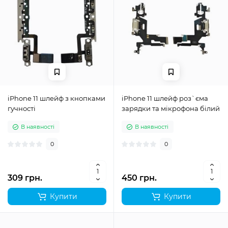
iPhone 11 шлейф з кнопками
iPhone 11 шлейф роз`єма
гучності
зарядки та мікрофона білий
В наявності
В наявності
0
0
309 грн.
450 грн.
Купити
Купити